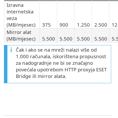
Izravna
internetska
veza
(MB/mjesec)
375
900
1.250
2.500
12
Mirror alat
(MB/mjesec)
5.500
5.500
5.500
5.500
5.
Čak i ako se na mreži nalazi više od
1.000 računala, iskorištena propusnost
za nadogradnje ne bi se značajno
povećala upotrebom HTTP proxyja ESET
Bridge ili mirror alata.