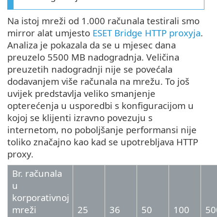
Na istoj mreži od 1.000 računala testirali smo
mirror alat umjesto
ESET Bridge HTTP proxyja
.
Analiza je pokazala da se u mjesec dana
preuzelo 5500 MB nadogradnja. Veličina
preuzetih nadogradnji nije se povećala
dodavanjem više računala na mrežu. To još
uvijek predstavlja veliko smanjenje
opterećenja u usporedbi s konfiguracijom u
kojoj se klijenti izravno povezuju s
internetom, no poboljšanje performansi nije
toliko značajno kao kad se upotrebljava HTTP
proxy.
Br. računala
u
korporativnoj
mreži
25
36
50
100
50