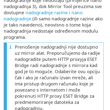
nadogradnje koje nedostaju (primjerice nano
nadogradnja 3), dok Mirror Tool preuzima sve
dostupne
nadogradnje razine i nano
nadogradnje
(ili samo nadogradnje razine ako
je tako navedeno), neovisno o tome koja
nadogradnja nedostaje određenom modulu
programa.
Prenošenje nadogradnji nije dostupno
uz mirror alat. Preporučujemo da radije
nadogradite putem HTTP proxyja ESET
Bridge radi nadogradnje s mirrora kad
god je to moguće. Odaberite ovu opciju
čak i ako je računalo izvan mreže, ali
ima pristup drugom računalu koje je
povezano s internetom i može
pokrenuti HTTP proxy ESET Bridge za
predmemoriranje datoteka za
nadogradnju.