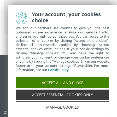
Putanje
Your account, your cookies
ESET-ova online pomoć
>
ESET PROTECT
choice
On-Prem
>
Uvod
We and our partners use cookies to give you the best
optimized online experience, analyze our website traffic,
and serve you with personalized ads. You can agree to the
collection of all cookies by clicking "Accept all and close",
decline all non-essential cookies by choosing "Accept
essential cookies only", or adjust your cookie settings by
clicking "Manage cookies". You also have the right to
withdraw your consent or change your cookie preferences
anytime by clicking the "Manage cookies" link in our website
Prikaži stranicu za radnu površinu
footer or in your account settings (if available). For more
information, see our
Cookie Policy
.
End of Life
ESET-ova baza znanja
ACCEPT ALL AND CLOSE
ESET-ov forum
ESET Status Portal
ACCEPT ESSENTIAL COOKIES ONLY
Regionalna podrška
MANAGE COOKIES
© 1992 - 2026 ESET, spol. s
Upravljanje kolačićima