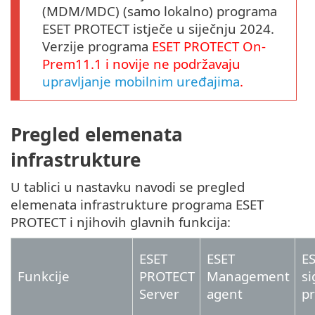
(MDM/MDC) (samo lokalno) programa
ESET PROTECT istječe u siječnju 2024.
Verzije programa
ESET PROTECT
On-
Prem11.1
i novije ne podržavaju
upravljanje mobilnim uređajima
.
Pregled elemenata
infrastrukture
U tablici u nastavku navodi se pregled
elemenata infrastrukture programa ESET
PROTECT i njihovih glavnih funkcija:
ESET
ESET
ES
Funkcije
PROTECT
Management
si
Server
agent
p