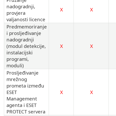
nadogradnji,
X
X
provjera
valjanosti licence
Predmemoriranje
i prosljeđivanje
nadogradnji
(modul detekcije,
X
X
instalacijski
programi,
moduli)
Prosljeđivanje
mrežnog
prometa između
ESET
X
X
Management
agenta i ESET
PROTECT servera