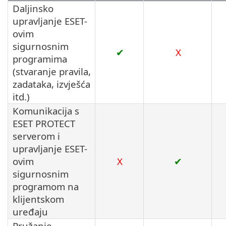
Daljinsko
upravljanje ESET-
ovim
sigurnosnim
✔
X
programima
(stvaranje pravila,
zadataka, izvješća
itd.)
Komunikacija s
ESET PROTECT
serverom i
upravljanje ESET-
ovim
X
✔
sigurnosnim
programom na
klijentskom
uređaju
Pružanje