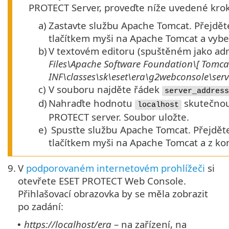
PROTECT Server, proveďte níže uvedené krok
a)
Zastavte službu Apache Tomcat. Přejdě
tlačítkem myši na Apache Tomcat a vyb
b)
V textovém editoru (spuštěném jako adm
Files\Apache Software Foundation\[
Tomca
INF\classes\sk\eset\era\g2webconsole\ser
c)
V souboru najděte řádek
server_address
d)
Nahraďte hodnotu
skutečnou 
localhost
PROTECT server. Soubor uložte.
e)
Spusťte službu Apache Tomcat. Přejdět
tlačítkem myši na Apache Tomcat a z 
9.
V
podporovaném internetovém prohlížeči
si
otevřete ESET PROTECT Web Console.
Přihlašovací obrazovka by se měla zobrazit
po zadání:
https://localhost/era
– na zařízení, na
•