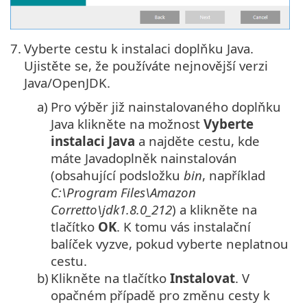
7.
Vyberte cestu k instalaci doplňku Java.
Ujistěte se, že používáte nejnovější verzi
Java/OpenJDK.
a)
Pro výběr již nainstalovaného doplňku
Java
klikněte na možnost
Vyberte
instalaci
Java
a najděte cestu, kde
máte
Java
doplněk nainstalován
(obsahující podsložku
bin
, například
C:\Program Files\Amazon
Corretto\jdk1.8.0_212
) a klikněte na
tlačítko
OK
. K tomu vás instalační
balíček vyzve, pokud vyberte neplatnou
cestu.
b)
Klikněte na tlačítko
Instalovat
. V
opačném případě pro změnu cesty k