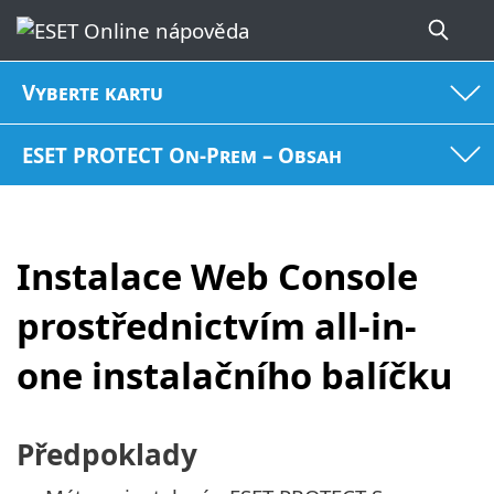
Vyberte kartu
ESET PROTECT On-Prem – Obsah
Instalace Web Console
prostřednictvím all-in-
one instalačního balíčku
Předpoklady