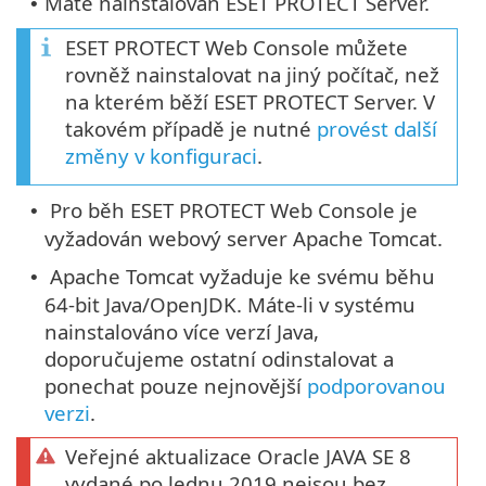
Máte nainstalován ESET PROTECT Server.
•
ESET PROTECT Web Console můžete
rovněž nainstalovat na jiný počítač, než
na kterém běží ESET PROTECT Server. V
takovém případě je nutné
provést další
změny v konfiguraci
.
Pro běh ESET PROTECT Web Console je
•
vyžadován webový server Apache Tomcat.
Apache Tomcat vyžaduje ke svému běhu
•
64-bit Java/OpenJDK. Máte-li v systému
nainstalováno více verzí Java,
doporučujeme ostatní odinstalovat a
ponechat pouze nejnovější
podporovanou
verzi
.
Veřejné aktualizace Oracle JAVA SE 8
vydané po lednu 2019 nejsou bez