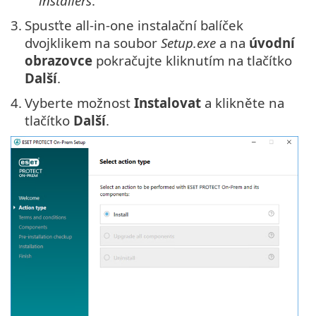
installers
.
3.
Spusťte all-in-one instalační balíček
dvojklikem na soubor
Setup.exe
a na
úvodní
obrazovce
pokračujte kliknutím na tlačítko
Další
.
4.
Vyberte možnost
Instalovat
a klikněte na
tlačítko
Další
.