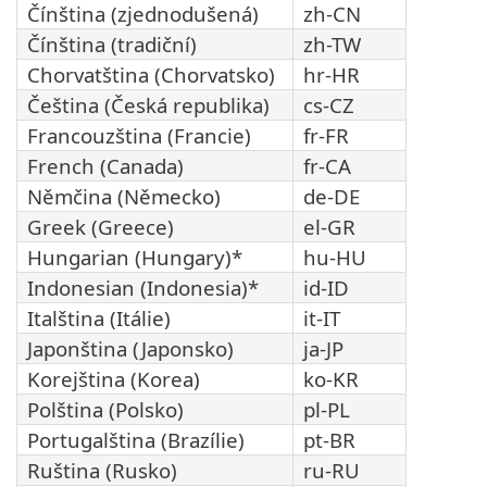
Čínština (zjednodušená)
zh-CN
Čínština (tradiční)
zh-TW
Chorvatština (Chorvatsko)
hr-HR
Čeština (Česká republika)
cs-CZ
Francouzština (Francie)
fr-FR
French (Canada)
fr-CA
Němčina (Německo)
de-DE
Greek (Greece)
el-GR
Hungarian (Hungary)*
hu-HU
Indonesian (Indonesia)*
id-ID
Italština (Itálie)
it-IT
Japonština (Japonsko)
ja-JP
Korejština (Korea)
ko-KR
Polština (Polsko)
pl-PL
Portugalština (Brazílie)
pt-BR
Ruština (Rusko)
ru-RU