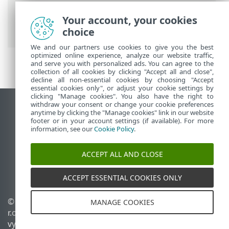
ESET Online nápověda
>
ESET PROTECT
On-Prem
>
Instalace
> Komponenty
Your account, your cookies
instalované na Windows
choice
We and our partners use cookies to give you the best
optimized online experience, analyze our website traffic,
and serve you with personalized ads. You can agree to the
collection of all cookies by clicking "Accept all and close",
decline all non-essential cookies by choosing "Accept
essential cookies only", or adjust your cookie settings by
clicking "Manage cookies". You also have the right to
withdraw your consent or change your cookie preferences
Zobrazit verzi pro počítač
anytime by clicking the "Manage cookies" link in our website
footer or in your account settings (if available). For more
End of Life
information, see our
Cookie Policy
.
ESET Databáze znalostí
ESET Forum
ACCEPT ALL AND CLOSE
ESET Status Portal
Regionální podpora
ACCEPT ESSENTIAL COOKIES ONLY
© 1992 - 2026 ESET, spol. s
Spravovat cookies
MANAGE COOKIES
r.o. - Všechna práva
Zásady používání souborů
vyhrazena.
cookies