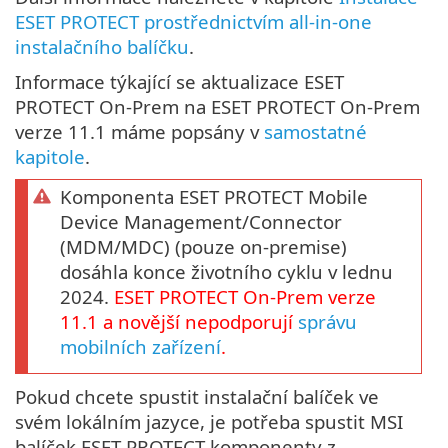
ESET PROTECT prostřednictvím all-in-one
instalačního balíčku
.
Informace týkající se aktualizace ESET
PROTECT On-Prem na ESET PROTECT On-Prem
verze 11.1 máme popsány v
samostatné
kapitole
.
Komponenta ESET PROTECT Mobile
Device Management/Connector
(MDM/MDC) (pouze on-premise)
dosáhla konce životního cyklu v lednu
2024.
ESET PROTECT
On-Prem
verze
11.1
a novější nepodporují
správu
mobilních zařízení
.
Pokud chcete spustit instalační balíček ve
svém lokálním jazyce, je potřeba spustit MSI
balíček ESET PROTECT komponenty z