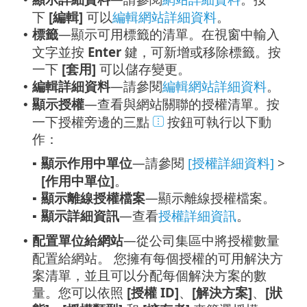
下
[編輯]
可以
編輯網站詳細資料
。
標籤
—顯示可用標籤的清單。在視窗中輸入
•
文字並按
Enter
鍵，可新增或移除標籤。按
一下
[套用]
可以儲存變更。
編輯詳細資料
—請參閱
編輯網站詳細資料
。
•
顯示授權
—查看與網站關聯的授權清單。按
•
一下授權旁邊的三點
按鈕可執行以下動
作：
顯示作用中單位
—請參閱
[授權詳細資料]
>
▪
[作用中單位]
。
顯示離線授權檔案
—顯示離線授權檔案。
▪
顯示詳細資訊
—查看
授權詳細資訊
。
▪
配置單位給網站
—
從公司集區中將授權數量
•
配置給網站。
您擁有每個授權的可用解決方
案清單，並且可以分配每個解決方案的數
量。您可以依照
[授權 ID]
、
[解決方案]
、
[狀