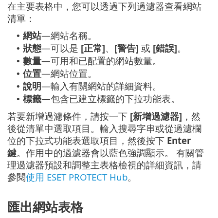
在主要表格中，您可以透過下列過濾器查看網站
清單：
網站
—網站名稱。
•
狀態
—可以是
[正常]
、
[警告]
或
[錯誤]
。
•
數量
—可用和已配置的網站數量。
•
位置
—網站位置。
•
說明
—輸入有關網站的詳細資料。
•
標籤
—包含已建立標籤的下拉功能表。
•
若要新增過濾條件，請按一下
[新增過濾器]
，然
後從清單中選取項目。輸入搜尋字串或從過濾欄
位的下拉式功能表選取項目，然後按下
Enter
鍵
。作用中的過濾器會以藍色強調顯示。 有關管
理過濾器預設和調整主表格檢視的詳細資訊，請
參閱
使用 ESET PROTECT Hub
。
匯出網站表格