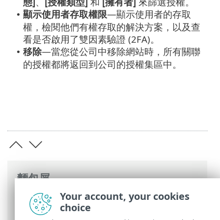
態]
、
[授權類型]
和
[擁有者]
來篩選授權。
顯示使用者存取權限
—
顯示使用者的存取
•
權，檢閱他們有權存取的解決方案，以及查
看是否啟用了雙因素驗證 (2FA)。
移除
—當您從公司中移除網站時，所有關聯
•
的授權都將返回到公司的授權集區中。
麵包屑
Your account, your cookies
ESET 線上說明
>
ESET PROTECT Hub
>
使用
choice
ESET PROTECT Hub
> 網站