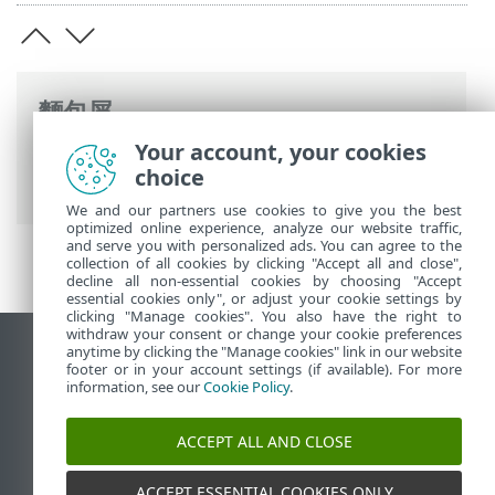
麵包屑
Your account, your cookies
ESET 線上說明
>
ESET PROTECT Hub
>
使用
choice
ESET PROTECT Hub
>
授權
> 授權詳情
We and our partners use cookies to give you the best
optimized online experience, analyze our website traffic,
and serve you with personalized ads. You can agree to the
collection of all cookies by clicking "Accept all and close",
decline all non-essential cookies by choosing "Accept
essential cookies only", or adjust your cookie settings by
clicking "Manage cookies". You also have the right to
withdraw your consent or change your cookie preferences
anytime by clicking the "Manage cookies" link in our website
檢視桌面網站
footer or in your account settings (if available). For more
End of Life
information, see our
Cookie Policy
.
ESET 知識庫
ACCEPT ALL AND CLOSE
ESET 論壇
ESET Status Portal
ACCEPT ESSENTIAL COOKIES ONLY