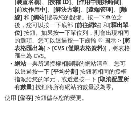
[裝置名稱]
、
[授權 ID]
、
[作用中開始時間]
、
[前次作用中]
、
[解決方案]
、
[遠端管理]
、
[離
線]
和
[網站]
搜尋您的設備。按一下單位之
後，您可以按一下底部
[前往網站]
和
[釋出單
位]
按鈕。如果按一下單位列，則會出現相同
的選項。您可以透過按一下齒輪
圖示 >
[將
表格匯出為]
>
[CVS (僅限表格資料)]
，將表格
匯出為 CVS。
網站
—與所選授權相關聯的網站清單。您可
•
以透過按一下
[平均分割]
按鈕將相同的授權
指派給您的單元，或透過按一下
[取消配置所
有數量]
按鈕將所有網站的數量設為零。
使用
[儲存]
按鈕儲存您的變更。