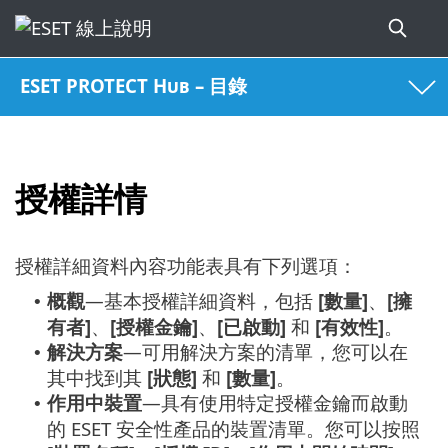
ESET PROTECT Hub – 目錄
授權詳情
授權詳細資料內容功能表具有下列選項：
概觀
—基本授權詳細資料，包括
[數量]
、
[擁
•
有者]
、
[授權金鑰]
、
[已啟動]
和
[有效性]
。
解決方案
—可用解決方案的清單，您可以在
•
其中找到其
[狀態]
和
[數量]
。
作用中裝置
—具有使用特定授權金鑰而啟動
•
的 ESET 安全性產品的裝置清單。您可以按照