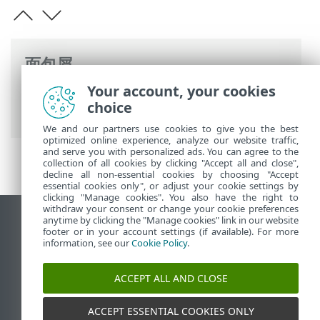
面包屑
Your account, your cookies
ESET 联机帮助
>
ESET PROTECT Hub
>
使用
choice
ESET PROTECT Hub
> 许可证
We and our partners use cookies to give you the best
optimized online experience, analyze our website traffic,
and serve you with personalized ads. You can agree to the
collection of all cookies by clicking "Accept all and close",
decline all non-essential cookies by choosing "Accept
essential cookies only", or adjust your cookie settings by
clicking "Manage cookies". You also have the right to
withdraw your consent or change your cookie preferences
anytime by clicking the "Manage cookies" link in our website
查看桌面站点
footer or in your account settings (if available). For more
End of Life
information, see our
Cookie Policy
.
ESET 知识库
ACCEPT ALL AND CLOSE
ESET 论坛
ESET Status Portal
ACCEPT ESSENTIAL COOKIES ONLY
区域支持