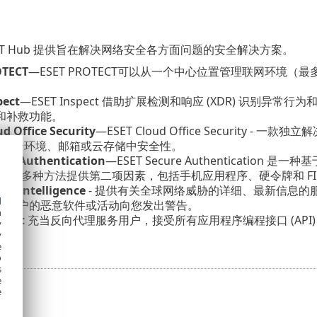
OTECT Hub 提供旨在解决网络安全各方面问题的安全解决方案。
OTECT
—
ESET PROTECT可以从一个中心位置管理联网环境（最多包
pect
—
ESET Inspect 借助扩展检测和响应 (XDR) 识
和补救功能。
d Office Security
—
ESET Cloud Office Security - 一款
pace 云环境、邮箱或云存储中安全性。
ure Authentication
—
ESET Secure Authenticat
)。它通过多种方法提供第二项因素，包括手机应用程序、硬令牌和 F
eat Intelligence
- 提供有关全球网络威胁的详细、最新信息的服务。ESE
d
其客户的恶意软件或活动向您发出警告。
h
nect
充当反向代理服务用户，接受所有应用程序编程接口 (AP
y
y
e
o
s
e
e