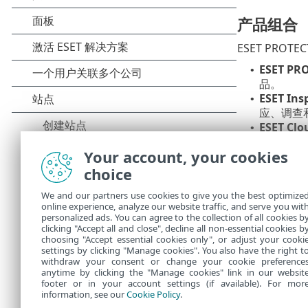
产品组合
ESET PR
ESET PR
•
品。
ESET Ins
•
应、调查
ESET Clou
•
Works
Your account, your cookies
ESET Sec
•
(2FA
choice
ESET Thr
•
We and our partners use cookies to give you the best optimize
的组织或
online experience, analyze our website traffic, and serve you wit
ESET Con
•
personalized ads. You can agree to the collection of all cookies b
果。
clicking "Accept all and close", decline all non-essential cookies b
choosing "Accept essential cookies only", or adjust your cooki
settings by clicking "Manage cookies". You also have the right t
withdraw your consent or change your cookie preference
anytime by clicking the "Manage cookies" link in our websit
footer or in your account settings (if available). For mor
information, see our
Cookie Policy
.