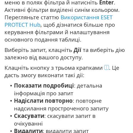
меню в полях фільтра й натисніть
Enter
.
Активні фільтри виділені синім кольором.
Перегляньте статтю
Використання ESET
PROTECT Hub
, щоб дізнатися більше про
керування фільтрами й налаштування
основного подання таблиці.
Виберіть запит, клацніть
Дії
та виберіть дію
залежно від вашого доступу.
Клацніть кнопку з трьома крапками
. Це
дасть змогу виконати такі дії:
Показати подробиці
: детальна
•
інформація про запит
Надіслати повторно
: повторне
•
надсилання простроченого запиту
Скасувати
: скасувати запит в
•
очікуванні
Видалити
: видалити запит
•