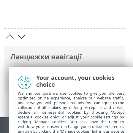
Ланцюжки навігації
Інтерактивна довідка ESET
>
ESET
PROTECT Hub
>
Використання ESET
Your account, your cookies
PROTECT Hub
> Журнали аудиту
choice
We and our partners use cookies to give you the best
optimized online experience, analyze our website traffic,
and serve you with personalized ads. You can agree to the
collection of all cookies by clicking "Accept all and close",
decline all non-essential cookies by choosing "Accept
essential cookies only", or adjust your cookie settings by
clicking "Manage cookies". You also have the right to
withdraw your consent or change your cookie preferences
Переглянути повну версію
anytime by clicking the "Manage cookies" link in our website