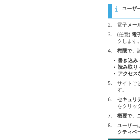
ユーザ
2.
電子メー
3.
(任意)
電
クします
4.
権限
で、
書き込み
•
読み取り
•
アクセス
•
5.
サイトご
す。
6.
セキュリ
をクリッ
7.
概要
で、
8.
ユーザー
クティベ