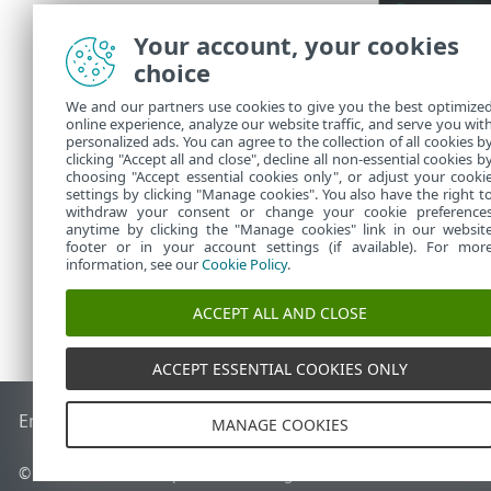
Your account, your cookies
choice
We and our partners use cookies to give you the best optimize
online experience, analyze our website traffic, and serve you wit
9.
ユーザー
personalized ads. You can agree to the collection of all cookies b
クスを選
clicking "Accept all and close", decline all non-essential cookies b
choosing "Accept essential cookies only", or adjust your cooki
settings by clicking "Manage cookies". You also have the right t
withdraw your consent or change your cookie preference
anytime by clicking the "Manage cookies" link in our websit
footer or in your account settings (if available). For mor
information, see our
Cookie Policy
.
ACCEPT ALL AND CLOSE
ACCEPT ESSENTIAL COOKIES ONLY
End of Life
ESETナレッジベース
ESETフォーラム
ESET Status
MANAGE COOKIES
© 1992 - 2026 ESET, spol. s r.o. - All rights reserved.