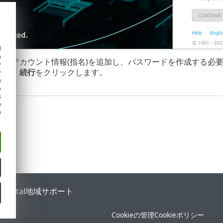
d
h
は、アカウント情報(指名)を追加し、パスワードを作成する必
y
択し、
続行
をクリックします。
y
e
o
s
e
e
 Portal
地域サポート
Cookieの管理
Cookieポリシー