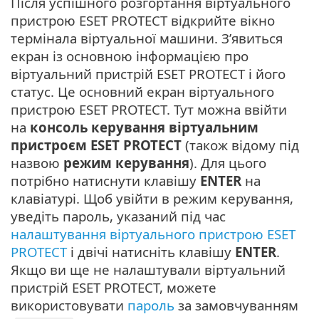
Після успішного розгортання віртуального
пристрою ESET PROTECT відкрийте вікно
термінала віртуальної машини. З’явиться
екран із основною інформацією про
віртуальний пристрій ESET PROTECT і його
статус. Це основний екран віртуального
пристрою ESET PROTECT. Тут можна ввійти
на
консоль керування віртуальним
пристроєм ESET PROTECT
(також відому під
назвою
режим керування
). Для цього
потрібно натиснути клавішу
ENTER
на
клавіатурі. Щоб увійти в режим керування,
уведіть пароль, указаний під час
налаштування віртуального пристрою ESET
PROTECT
і двічі натисніть клавішу
ENTER
.
Якщо ви ще не налаштували віртуальний
пристрій ESET PROTECT, можете
використовувати
пароль
за замовчуванням