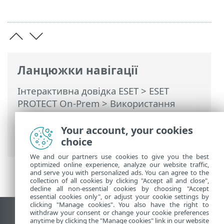
Ланцюжки навігації
Інтерактивна довідка ESET
>
ESET
PROTECT On-Prem
>
Використання
віртуального пристрою ESET PROTECT
>
Консоль керування віртуальним
Your account, your cookies
пристроєм ESET PROTECT
choice
We and our partners use cookies to give you the best
optimized online experience, analyze our website traffic,
and serve you with personalized ads. You can agree to the
collection of all cookies by clicking "Accept all and close",
decline all non-essential cookies by choosing "Accept
essential cookies only", or adjust your cookie settings by
clicking "Manage cookies". You also have the right to
withdraw your consent or change your cookie preferences
Переглянути повну версію
anytime by clicking the "Manage cookies" link in our website