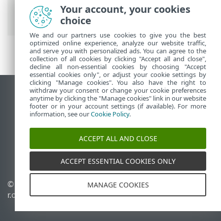
PROTECT On-Prem
>
Огляд віртуального
Your account, your cookies
пристрою ESET PROTECT
choice
We and our partners use cookies to give you the best
optimized online experience, analyze our website traffic,
and serve you with personalized ads. You can agree to the
collection of all cookies by clicking "Accept all and close",
decline all non-essential cookies by choosing "Accept
essential cookies only", or adjust your cookie settings by
clicking "Manage cookies". You also have the right to
withdraw your consent or change your cookie preferences
Переглянути повну версію
anytime by clicking the "Manage cookies" link in our website
footer or in your account settings (if available). For more
End of Life
information, see our
Cookie Policy
.
База знань ESET
Форум ESET
ACCEPT ALL AND CLOSE
ESET Status Portal
Регіональна підтримка
ACCEPT ESSENTIAL COOKIES ONLY
© 1992 - 2026 ESET, spol. s
Керувати файлами cookie
MANAGE COOKIES
r.o. - Усі права захищено.
Політика щодо файлів
cookie