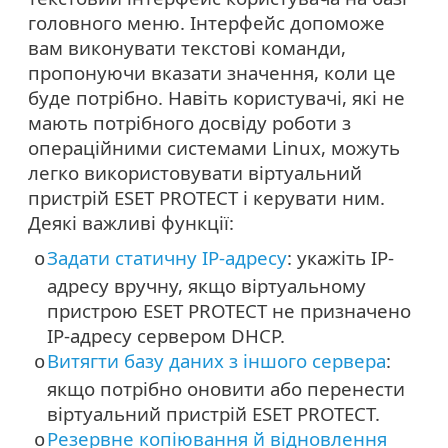
головного меню. Інтерфейс допоможе
вам виконувати текстові команди,
пропонуючи вказати значення, коли це
буде потрібно. Навіть користувачі, які не
мають потрібного досвіду роботи з
операційними системами Linux, можуть
легко використовувати віртуальний
пристрій ESET PROTECT і керувати ним.
Деякі важливі функції:
Задати статичну IP-адресу
: укажіть IP-
o
адресу вручну, якщо віртуальному
пристрою ESET PROTECT не призначено
IP-адресу сервером DHCP.
Витягти базу даних з іншого сервера
:
o
якщо потрібно оновити або перенести
віртуальний пристрій ESET PROTECT.
Резервне копіювання й відновлення
o