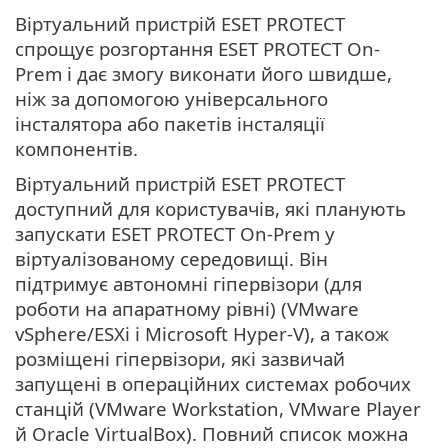
Віртуальний пристрій ESET PROTECT
спрощує розгортання ESET PROTECT On-
Prem і дає змогу виконати його швидше,
ніж за допомогою універсального
інсталятора або пакетів інсталяції
компонентів.
Віртуальний пристрій ESET PROTECT
доступний для користувачів, які планують
запускати ESET PROTECT On-Prem у
віртуалізованому середовищі. Він
підтримує автономні гіпервізори (для
роботи на апаратному рівні) (VMware
vSphere/ESXi і Microsoft Hyper-V), а також
розміщені гіпервізори, які зазвичай
запущені в операційних системах робочих
станцій (VMware Workstation, VMware Player
й Oracle VirtualBox). Повний список можна