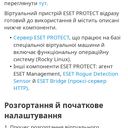
переглянути
тут
.
Віртуальний пристрій ESET PROTECT відразу
готовий до використання й містить описані
нижче компоненти.
Сервер ESET PROTECT
, що працює на базі
•
спеціальної віртуальної машини й
включає функціональну операційну
систему (
Rocky Linux
).
Інші компоненти ESET PROTECT: агент
•
ESET Management,
ESET Rogue Detection
Sensor
й
ESET Bridge (проксі-сервер
HTTP)
.
Розгортання й початкове
налаштування
1.
Процес розгортання віртуального