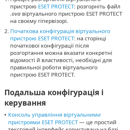
пристрою
ESET PROTECT
: розгорніть файл
.ova
віртуального пристрою ESET PROTECT
на своєму гіпервізорі.
2.
Початкова конфігурація віртуального
пристрою ESET PROTECT
: на сторінці
початкової конфігурації після
розгортання можна вказати конкретні
відомості й властивості, необхідні для
правильної роботи віртуального
пристрою ESET PROTECT.
Подальша конфігурація і
керування
Консоль управління віртуальними
•
пристроями ESET PROTECT
— це простий
текстовий інтерфейс користувача на базі