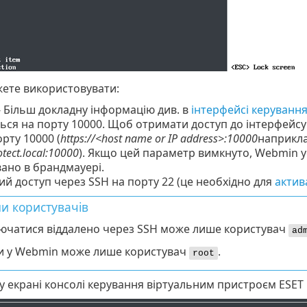
жете використовувати:
 Більш докладну інформацію див. в
інтерфейсі керуванн
ься на порту 10000. Щоб отримати доступ до інтерфейсу
рту 10000 (
https://<host name or IP address>:10000
наприкл
otect.local:10000
). Якщо цей параметр вимкнуто, Webmin у
ано в брандмауері.
ий доступ через SSH на порту 22 (це необхідно для
актив
и користувачів
ючатися віддалено через SSH може лише користувач
ad
и у Webmin може лише користувач
.
root
 екрані консолі керування віртуальним пристроєм ESET 