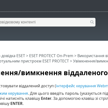
 довідка ESET
>
ESET PROTECT On-Prem
>
Використання в
іртуальним пристроєм ESET PROTECT
> Увімкнення/вимкн
ення/вимкнення віддаленого
овувати віддалений доступ (
інтерфейс керування Webm
жим керування
. Для цього введіть пароль (указується п
двічі натисніть клавішу
Enter
. За допомогою клавіш зі стр
авішу
ENTER
.