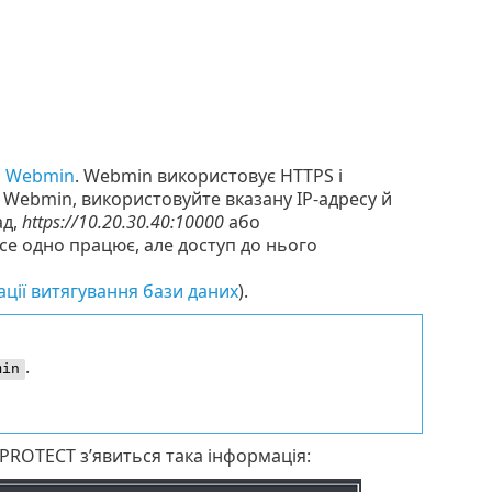
я Webmin
. Webmin використовує HTTPS і
 Webmin, використовуйте вказану IP-адресу й
ад,
https://10.20.30.40:10000
або
се одно працює, але доступ до нього
ації витягування бази даних
).
.
min
PROTECT з’явиться така інформація: