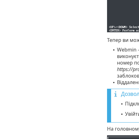
Тепер ви мо
Webmin -
•
виконуєт
номер по
https://pr
заблоков
Віддален
•
Дозвол
Підкл
•
Увійт
•
На головному