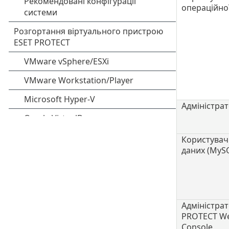
операційно
Адміністра
Користувач
даних (MyS
Адміністрат
PROTECT W
Console