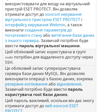
використовувати для входу на віртуальний
пристрій ESET PROTECT. Він дозволяє
отримати доступ до
консолі керування
віртуального пристрою ESET PROTECT
і
інтерфейсу керування Webmin
, а також
виконати
скидання параметрів до
початкового стану
або
витягання бази даних
з іншого сервера
. Зазвичай потрібно буде
ввести
пароль віртуальної машини
.
Цей обліковий запис користувача в групі
потрібен для віддаленого доступу через
sudo
SSH.
Це обліковий запис суперкористувача
сервера бази даних MySQL. Він дозволяє
виконувати операції з базою даних, зокрема
резервне копіювання
або
відновлення
.
Зазвичай потрібно буде ввести
пароль
користувача root бази даних
.
Цей пароль важливий, оскільки він дає змогу
отримати доступ до
веб-консолі ESET
PROTECT
.