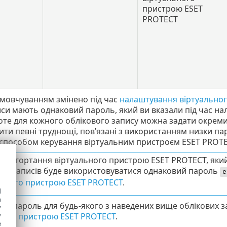
пристрою ESET
PROTECT
амовчуванням змінено під час
налаштування віртуально
иси мають однаковий пароль, який ви вказали під час н
те для кожного облікового запису можна задати окреми
ти певні труднощі, пов’язані з використанням низки па
способом керування віртуальним пристроєм ESET PROTE
с розгортання віртуального пристрою ESET PROTECT, яки
вих записів буде використовуватися однаковий пароль
e
льного пристрою ESET PROTECT
.
d
h
ли пароль для будь-якого з наведених вище облікових за
y
ьного пристрою ESET PROTECT
.
y
e