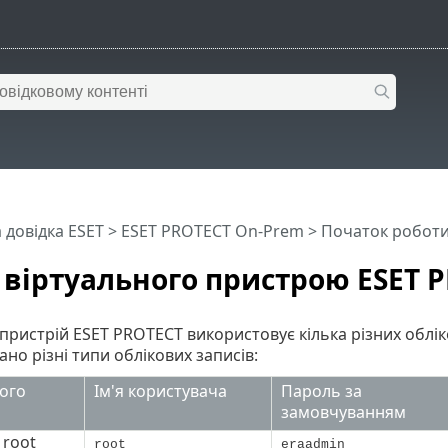
 довідка ESET
>
ESET PROTECT On-Prem
>
Початок робот
 віртуального пристрою ESET 
пристрій ESET PROTECT використовує кілька різних облік
ано різні типи облікових записів:
вого
Iм'я користувача
Пароль за
замовчуванням
 root
root
eraadmin