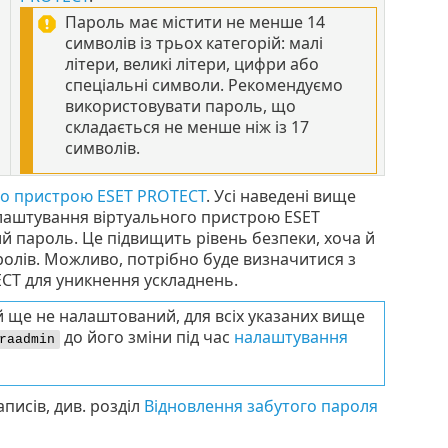
Пароль має містити не менше 14
символів із трьох категорій: малі
літери, великі літери, цифри або
спеціальні символи. Рекомендуємо
використовувати пароль, що
складається не менше ніж із 17
символів.
го пристрою ESET PROTECT
. Усі наведені вище
алаштування віртуального пристрою ESET
й пароль. Це підвищить рівень безпеки, хоча й
ролів. Можливо, потрібно буде визначитися з
CT для уникнення ускладнень.
й ще не налаштований, для всіх указаних вище
до його зміни під час
налаштування
raadmin
писів, див. розділ
Відновлення забутого пароля