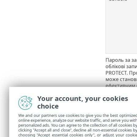
Пароль за з
облікові зап
PROTECT. Про
може станови
ефективним 
Під ча
Your account, your cookies
обліко
choice
віртуа
We and our partners use cookies to give you the best optimize
online experience, analyze our website traffic, and serve you wit
Якщо ви забу
personalized ads. You can agree to the collection of all cookies b
для віртуал
clicking "Accept all and close", decline all non-essential cookies b
choosing "Accept essential cookies only", or adjust your cooki