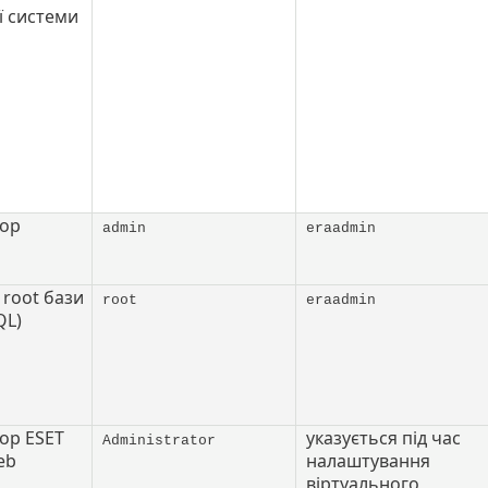
ї системи
тор
admin
eraadmin
 root бази
root
eraadmin
QL)
ор ESET
указується під час
Administrator
eb
налаштування
віртуального