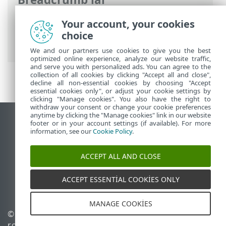
ESET Online Yardım
>
ESET PROTECT On-
Your account, your cookies
Prem
>
SSS
> Bir etki alanıyla olan LDAPS
choice
bağlantısını yapılandırma
We and our partners use cookies to give you the best
optimized online experience, analyze our website traffic,
and serve you with personalized ads. You can agree to the
collection of all cookies by clicking "Accept all and close",
decline all non-essential cookies by choosing "Accept
essential cookies only", or adjust your cookie settings by
clicking "Manage cookies". You also have the right to
withdraw your consent or change your cookie preferences
anytime by clicking the "Manage cookies" link in our website
Masaüstü sitesini görüntüle
footer or in your account settings (if available). For more
information, see our
Cookie Policy
.
End of Life
ESET Bilgi Bankası
ACCEPT ALL AND CLOSE
ESET Forumu
ESET Status Portal
ACCEPT ESSENTIAL COOKIES ONLY
Bölgesel destek
MANAGE COOKIES
© 1992 - 2026 ESET, spol. s
Çerezleri yönet
r.o. - Tüm hakları saklıdır.
Çerez politikası