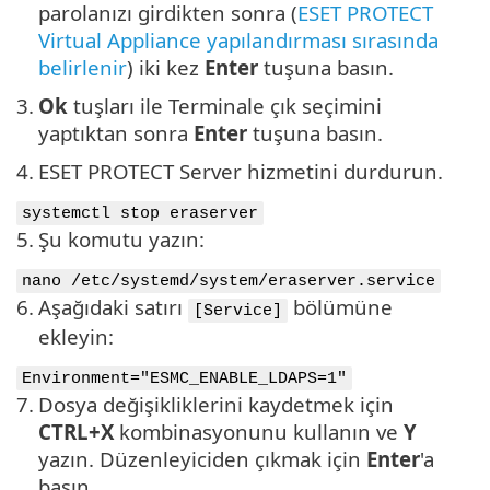
parolanızı girdikten sonra (
ESET PROTECT
Virtual Appliance yapılandırması sırasında
belirlenir
) iki kez
Enter
tuşuna basın.
3.
Ok
tuşları ile Terminale çık seçimini
yaptıktan sonra
Enter
tuşuna basın.
4.
ESET PROTECT Server hizmetini durdurun.
systemctl stop eraserver
5.
Şu komutu yazın:
nano /etc/systemd/system/eraserver.service
6.
Aşağıdaki satırı
bölümüne
[Service]
ekleyin:
Environment="ESMC_ENABLE_LDAPS=1"
7.
Dosya değişikliklerini kaydetmek için
CTRL+X
kombinasyonunu kullanın ve
Y
yazın. Düzenleyiciden çıkmak için
Enter
'a
basın.