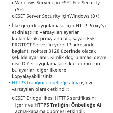
Windows Server için ESET File Security
o
(6+)
ESET Server Security içinWindows (8+)
o
İlke geçerli uygulamalar için HTTP Proxy'yi
•
etkinleştirir. Varsayılan ayarlar
kullanılarak, proxy ana bilgisayarı ESET
PROTECT Server'ın yerel IP adresinde,
bağlantı noktası 3128 üzerinde olacak
şekilde ayarlanır. Kimlik doğrulaması devre
dışı. Diğer uygulamaların kurulumu için
bu ayarları diğer ilkelere
kopyalayabilirsiniz.
HTTPS trafiğini önbelleğe alma
işlevi
•
varsayılan olarak etkindir:
ESET Bridge ilkesi HTTPS sertifikasını
o
içerir ve
HTTPS Trafiğini Önbelleğe Al
açma-kapama düğmesi etkindir.