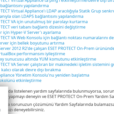
ECT Virtual Appliance'ta ping'i etkinleştirme/devre dışı bı
ı bağlantısını yapılandırma
ECT Virtual Appliance'ı LDAP aracılığıyla Statik Grup senk
alanıyla olan LDAPS bağlantısını yapılandırma
TECT VA için unutulmuş bir parolayı kurtarma
ECT veri tabanı bağlantı dizesini değiştirme
 için Hyper-V Server'ı ayarlama
TECT VA Web Konsolu için bağlantı noktası numaralarını de
ver için bellek boyutunu artırma
Server 2012 R2'de çalışan ESET PROTECT On-Prem ürününde
rtualBox performansını iyileştirme
xy sunucusu altında YUM komutunu etki̇nleşti̇rme
ECT VA Server çalıştıran bir makinedeki işletim sistemini 
 kalıcı olarak devre dışı bırakma
Appliance Yönetim Konsolu'nu yeniden başlatma
okolünü etkinleştirme
karıda listelenen yardım sayfalarında bulunmuyorsa, soru
rama yapmayı deneyin ve ESET PROTECT On-Prem Yardım Sayf
veya sorunuzun çözümünü Yardım Sayfalarında bulamazsanı
ğımızı deneyebilirsiniz.
d