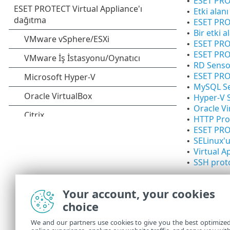
ESET PROT
•
Etki alan
•
ESET PROT
•
Bir etki 
•
ESET PRO
•
ESET PROT
•
RD Sensor
•
ESET PRO
•
MySQL Ser
•
Hyper-V 
•
Oracle Vi
•
HTTP Pro
•
ESET PROT
•
SELinux'u
•
Virtual 
•
SSH prot
•
Sorununuz yu
Your account, your cookies
kullanarak a
choice
Sorununuzun 
Bankası
kayna
We and our partners use cookies to give you the best optimize