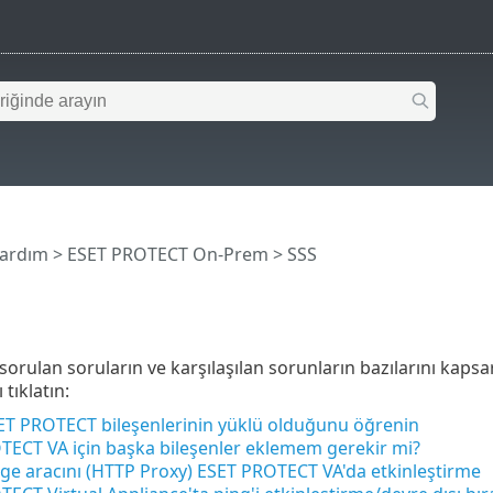
Yardım
>
ESET PROTECT On-Prem
>
SSS
sorulan soruların ve karşılaşılan sorunların bazılarını kapsa
 tıklatın:
ET PROTECT bileşenlerinin yüklü olduğunu öğrenin
TECT VA için başka bileşenler eklemem gerekir mi?
ge aracını (HTTP Proxy) ESET PROTECT VA'da etkinleştirme