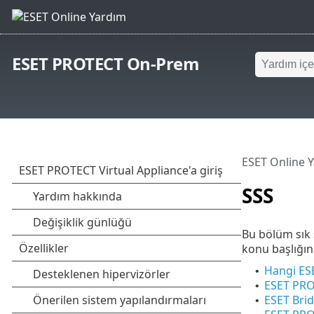
ESET PROTECT On-Prem
ESET Online 
SSS
Bu bölüm sık 
konu başlığını
Hangi ES
•
ESET PRO
•
ESET Brid
•