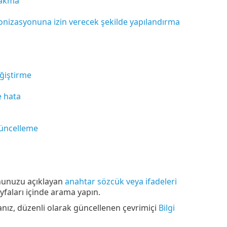
rakma
ronizasyonuna izin verecek şekilde yapılandırma
ğiştirme
 hata
güncelleme
nunuzu açıklayan
anahtar sözcük veya ifadeleri
aları içinde arama yapın.
z, düzenli olarak güncellenen çevrimiçi
Bilgi