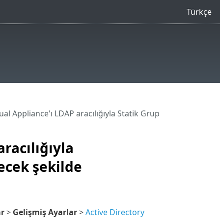
Türkçe
l Appliance'ı LDAP aracılığıyla Statik Grup
racılığıyla
ecek şekilde
ar
>
Gelişmiş Ayarlar
>
Active Directory