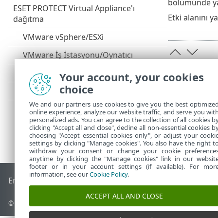
bölümünde yap
Etki alanını y
Your account, your cookies
choice
We and our partners use cookies to give you the best optimize
online experience, analyze our website traffic, and serve you wit
personalized ads. You can agree to the collection of all cookies b
clicking "Accept all and close", decline all non-essential cookies b
choosing "Accept essential cookies only", or adjust your cooki
settings by clicking "Manage cookies". You also have the right t
withdraw your consent or change your cookie preference
anytime by clicking the "Manage cookies" link in our websit
footer or in your account settings (if available). For mor
information, see our
Cookie Policy
.
End of Life
ESET Bilgi Bankası
ESET Forumu
ESET Status Por
ACCEPT ALL AND CLOSE
© 1992 - 2026 ESET, spol. s r.o. - Tüm hakları saklıdır.