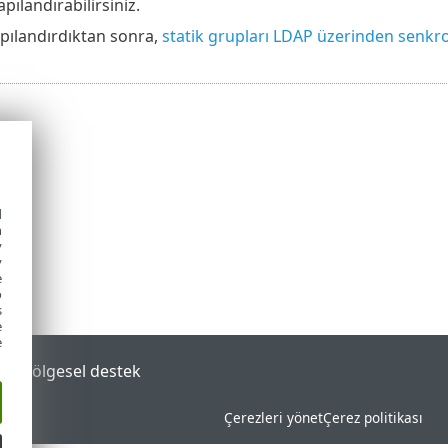
ılandırabilirsiniz.
apılandırdıktan sonra,
statik grupları LDAP üzerinden senkro
d
h
y
y
e
o
s
e
e
tal
Bölgesel destek
Çerezleri yönet
Çerez politikası