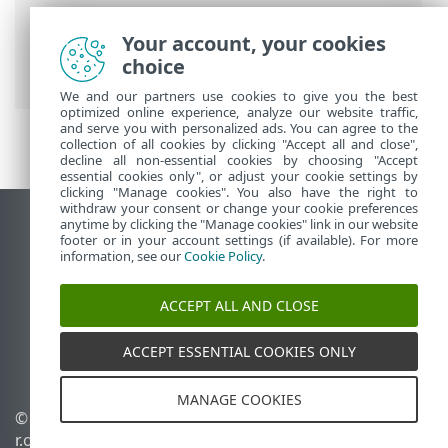
ESET 온라인 도움말
>
ESET PROTECT On-
Your account, your cookies
Prem
>
ESET PROTECT VA 업그레이드/마이
choice
그레이션
We and our partners use cookies to give you the best
optimized online experience, analyze our website traffic,
and serve you with personalized ads. You can agree to the
collection of all cookies by clicking "Accept all and close",
decline all non-essential cookies by choosing "Accept
essential cookies only", or adjust your cookie settings by
clicking "Manage cookies". You also have the right to
withdraw your consent or change your cookie preferences
anytime by clicking the "Manage cookies" link in our website
데스크톱 사이트 보기
footer or in your account settings (if available). For more
End of Life
information, see our
Cookie Policy
.
ESET 지식 베이스
ACCEPT ALL AND CLOSE
ESET 포럼
ESET Status Portal
ACCEPT ESSENTIAL COOKIES ONLY
국가별 지원
MANAGE COOKIES
© 1992 - 2026 ESET, spol. s
쿠키 관리
r.o. - All rights reserved.
쿠키 정책