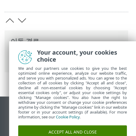
이동 경로
Your account, your cookies
ESET 온라인 도움말
>
ESET PROTECT On-
choice
Prem
>
ESET PROTECT VA 배포
We and our partners use cookies to give you the best
optimized online experience, analyze our website traffic,
and serve you with personalized ads. You can agree to the
collection of all cookies by clicking "Accept all and close",
decline all non-essential cookies by choosing "Accept
essential cookies only", or adjust your cookie settings by
clicking "Manage cookies". You also have the right to
withdraw your consent or change your cookie preferences
anytime by clicking the "Manage cookies" link in our website
데스크톱 사이트 보기
footer or in your account settings (if available). For more
End of Life
information, see our
Cookie Policy
.
ESET 지식 베이스
ACCEPT ALL AND CLOSE
ESET 포럼