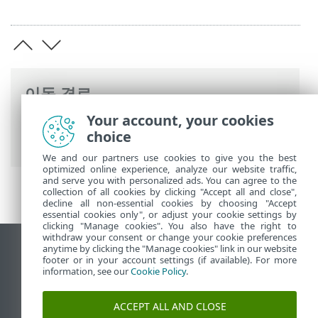
이동 경로
Your account, your cookies
ESET 온라인 도움말
>
ESET PROTECT On-
choice
Prem
>
시작
We and our partners use cookies to give you the best
optimized online experience, analyze our website traffic,
and serve you with personalized ads. You can agree to the
collection of all cookies by clicking "Accept all and close",
decline all non-essential cookies by choosing "Accept
essential cookies only", or adjust your cookie settings by
clicking "Manage cookies". You also have the right to
withdraw your consent or change your cookie preferences
anytime by clicking the "Manage cookies" link in our website
데스크톱 사이트 보기
footer or in your account settings (if available). For more
End of Life
information, see our
Cookie Policy
.
ESET 지식 베이스
ACCEPT ALL AND CLOSE
ESET 포럼