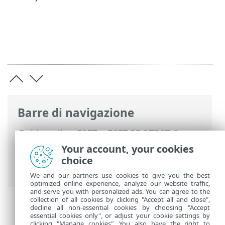
Barre di navigazione
Guida online ESET
>
ESET PROTECT On-
Prem
>
Utilizzo di ESET PROTECT VA
>
Your account, your cookies
Interfaccia di gestione Webmin
>
choice
Strumenti
We and our partners use cookies to give you the best
optimized online experience, analyze our website traffic,
and serve you with personalized ads. You can agree to the
collection of all cookies by clicking "Accept all and close",
decline all non-essential cookies by choosing "Accept
essential cookies only", or adjust your cookie settings by
clicking "Manage cookies". You also have the right to