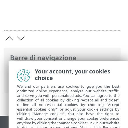
Barre di navigazione
Guida online ESET
>
ESET PROTECT On-
Your account, your cookies
Prem
>
Utilizzo di ESET PROTECT VA
>
choice
Interfaccia di gestione Webmin
We and our partners use cookies to give you the best
optimized online experience, analyze our website traffic,
and serve you with personalized ads. You can agree to the
collection of all cookies by clicking "Accept all and close",
decline all non-essential cookies by choosing "Accept
essential cookies only", or adjust your cookie settings by
clicking "Manage cookies". You also have the right to
withdraw your consent or change your cookie preferences
anytime by clicking the "Manage cookies" link in our website
Visualizza sito desktop
footer or in your account settings (if available). For more