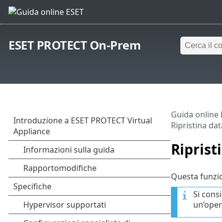
ESET PROTECT On-Prem
Guida online
Ripristina da
Riprist
Questa funzio
Si cons
un’opera