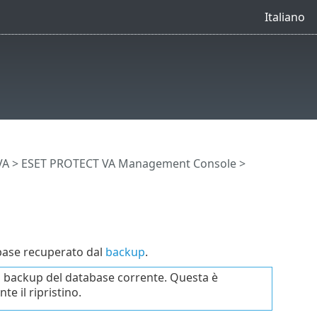
Italiano
VA
>
ESET PROTECT VA Management Console
>
abase recuperato dal
backup
.
un backup del database corrente. Questa è
te il ripristino.