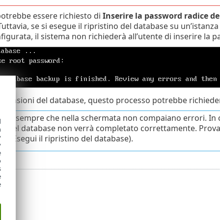
potrebbe essere richiesto di
Inserire la password radice d
uttavia, se si esegue il ripristino del database su un’ista
igurata, il sistema non richiederà all’utente di inserire la 
dimensioni del database, questo processo potrebbe richieder
lare sempre che nella schermata non compaiano errori. In c
d
ino del database non verrà completato correttamente. Prov
h
y
se
(Esegui il ripristino del database).
y
e
o
s
e
e