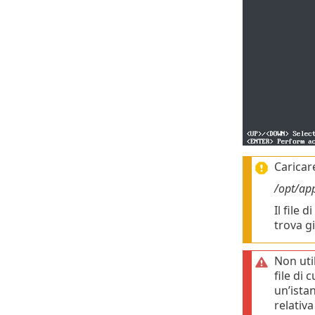
Caricare
/opt/ap
Il file 
trova gi
Non uti
file di 
un’ista
relativ