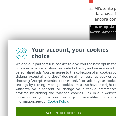
2.
All’utente 
database. T
ancora conf
Your account, your cookies
In base alle 
choice
Control
We and our partners use cookies to give you the best optimize
riprist
online experience, analyze our website traffic, and serve you wit
personalized ads. You can agree to the collection of all cookies b
databa
clicking "Accept all and close", decline all non-essential cookies b
choosing "Accept essential cookies only", or adjust your cooki
settings by clicking "Manage cookies". You also have the right t
withdraw your consent or change your cookie preference
anytime by clicking the "Manage cookies" link in our websit
footer or in your account settings (if available). For mor
information, see our
Cookie Policy
.
ACCEPT ALL AND CLOSE