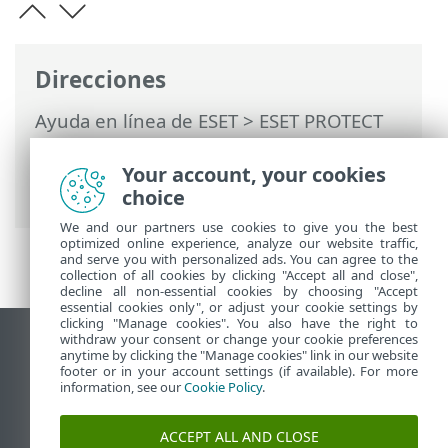
Direcciones
Ayuda en línea de ESET
>
ESET PROTECT
On-Prem
>
Preguntas frecuentes
>
Configurar la conexión LDAPS con un
Your account, your cookies
dominio
choice
We and our partners use cookies to give you the best
optimized online experience, analyze our website traffic,
and serve you with personalized ads. You can agree to the
collection of all cookies by clicking "Accept all and close",
decline all non-essential cookies by choosing "Accept
essential cookies only", or adjust your cookie settings by
clicking "Manage cookies". You also have the right to
withdraw your consent or change your cookie preferences
Ver sitio para ordenador
anytime by clicking the "Manage cookies" link in our website
footer or in your account settings (if available). For more
End of Life
information, see our
Cookie Policy
.
Base de conocimiento de ESET
Foro de ESET
ACCEPT ALL AND CLOSE