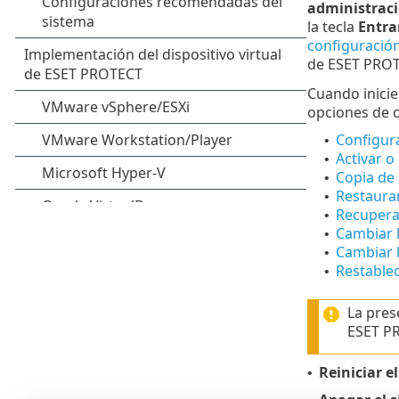
administraci
la tecla
Entra
configuración
de ESET PROT
Cuando inicie
opciones de c
Configura
•
Activar o
•
Copia de 
•
Restaurar
•
Recuperar
•
Cambiar l
•
Cambiar l
•
Restablec
•
La pres
ESET PR
Reiniciar e
•