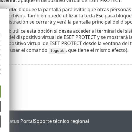
sistema
: apague el dispositivo virtual de ESET PROTECT.
antalla
: bloquee la pantalla para evitar que otras personas 
us archivos. También puede utilizar la tecla
Esc
para bloquear
nistración se cerrará y verá la pantalla principal del disp
minal
: utilice esta opción si desea acceder al terminal del s
d
ón del dispositivo virtual de ESET PROTECT y se mostrará la
h
l dispositivo virtual de ESET PROTECT desde la ventana del 
y
uede usar el comando
, que tiene el mismo efecto).
y
logout
e
o
s
e
e
ET Status Portal
Soporte técnico regional