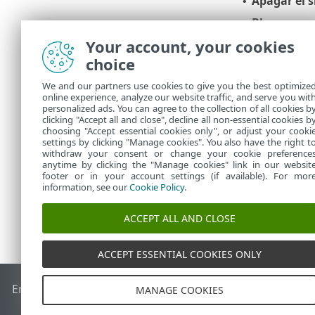
Apagar el 
•
Bloquear
p
•
accedan a s
Your account, your cookies
modo de admi
choice
Salir a ter
•
We and our partners use cookies to give you the best optimize
administraci
online experience, analyze our website traffic, and serve you wit
principal de
personalized ads. You can agree to the collection of all cookies b
(también p
clicking "Accept all and close", decline all non-essential cookies b
choosing "Accept essential cookies only", or adjust your cooki
settings by clicking "Manage cookies". You also have the right t
withdraw your consent or change your cookie preference
anytime by clicking the "Manage cookies" link in our websit
footer or in your account settings (if available). For mor
information, see our
Cookie Policy
.
ACCEPT ALL AND CLOSE
ACCEPT ESSENTIAL COOKIES ONLY
End of Life
Base de conocimiento de ESET
Foro de ESET
ES
MANAGE COOKIES