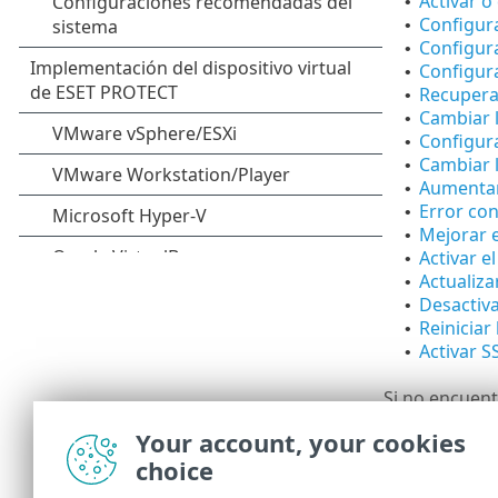
Activar o
•
Configura
•
Configura
•
Configur
•
Recuperar
•
Cambiar 
•
Configura
•
Cambiar l
•
Aumentar
•
Error co
•
Mejorar e
•
Activar 
•
Actualiza
•
Desactiv
•
Reiniciar
•
Activar S
•
Si no encuent
para realiza
Your account, your cookies
Si no encuent
choice
conocimientos