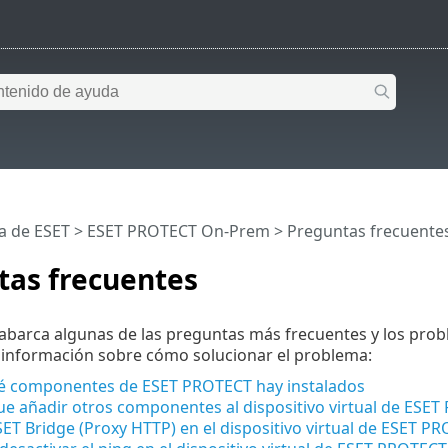
a de ESET
>
ESET PROTECT On-Prem
>
Preguntas frecuente
tas frecuentes
 abarca algunas de las preguntas más frecuentes y los probl
 información sobre cómo solucionar el problema:
é componentes de ESET PROTECT hay instalados
e añadir otros componentes al dispositivo virtual de ESE
SET Bridge (Proxy HTTP) en el dispositivo virtual de ESET P