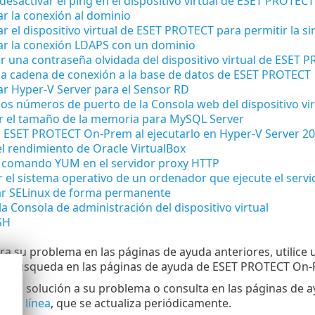
 desactivar el ping en el dispositivo virtual de ESET PROTECT
r la conexión al dominio
r el dispositivo virtual de ESET PROTECT para permitir la s
ar la conexión LDAPS con un dominio
 una contraseña olvidada del dispositivo virtual de ESET 
la cadena de conexión a la base de datos de ESET PROTECT
r Hyper-V Server para el Sensor RD
os números de puerto de la Consola web del dispositivo v
 el tamaño de la memoria para MySQL Server
n ESET PROTECT On-Prem al ejecutarlo en Hyper-V Server 2
l rendimiento de Oracle VirtualBox
el comando YUM en el servidor proxy HTTP
r el sistema operativo de un ordenador que ejecute el servi
ar SELinux de forma permanente
 la Consola de administración del dispositivo virtual
SH
ra su problema en las páginas de ayuda anteriores, utilice
r la búsqueda en las páginas de ayuda de ESET PROTECT On
ra la solución a su problema o consulta en las páginas de
 en línea
, que se actualiza periódicamente.