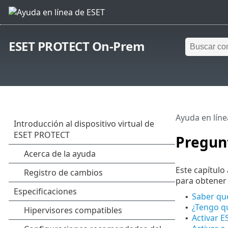
ESET PROTECT On-Prem
Ayuda en líne
Pregun
Este capítulo
para obtener
Saber qu
•
¿Tengo qu
•
Activar E
•