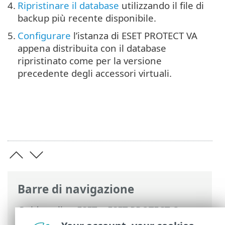
4.
Ripristinare il database
utilizzando il file di
backup più recente disponibile.
5.
Configurare
l’istanza di ESET PROTECT VA
appena distribuita con il database
ripristinato come per la versione
precedente degli accessori virtuali.
Barre di navigazione
Guida online ESET
>
ESET PROTECT On-
Prem
>
Utilizzo di ESET PROTECT VA
>