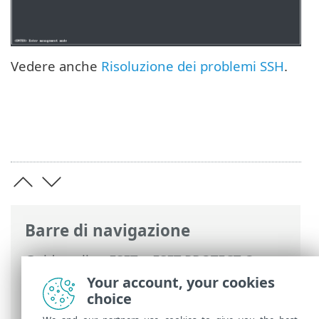
Vedere anche
Risoluzione dei problemi SSH
.
Barre di navigazione
Guida online ESET
>
ESET PROTECT On-
Prem
>
Utilizzo di ESET PROTECT VA
>
Your account, your cookies
ESET PROTECT VA Management Console
>
choice
Abilita/disabilita accesso remoto