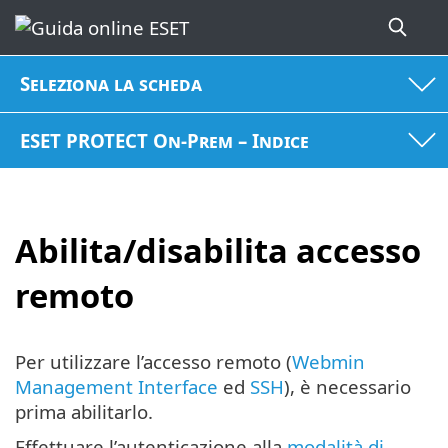
Seleziona la scheda
ESET PROTECT On-Prem – Indice
Abilita/disabilita accesso
remoto
Per utilizzare l’accesso remoto (
Webmin
Management Interface
ed
SSH
), è necessario
prima abilitarlo.
Effettuare l’autenticazione alla
modalità di