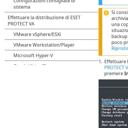
Si cons
archivi
una cop
situazi
backup 
poco pr
Riprist
1.
Effettuare 
PROTECT 
premere
I