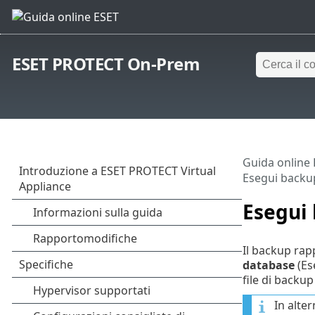
ESET PROTECT On-Prem
Guida online
Esegui backu
Esegui
Il backup rap
database
(Es
file di backu
In alter