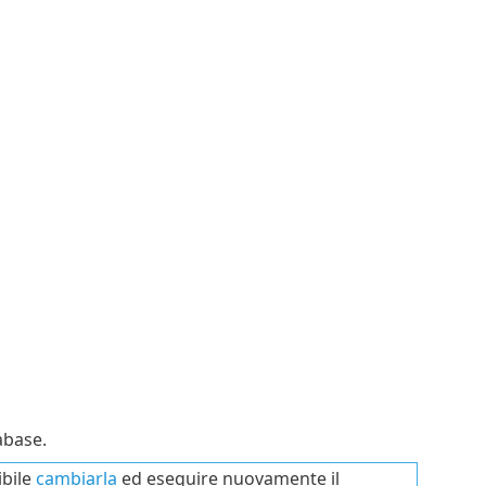
abase.
ibile
cambiarla
ed eseguire nuovamente il