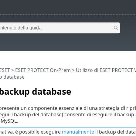
 ESET
>
ESET PROTECT On-Prem
>
Utilizzo di ESET PROTECT 
p database
 backup database
presenta un componente essenziale di una strategia di ripr
egui il backup del database) consente di eseguire il backup
p MySQL.
nativa, è possibile eseguire
manualmente
il backup del dat