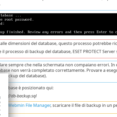
.
 alle dimensioni del database, questo processo potrebbe ric
 il processo di backup del database, ESET PROTECT Server si
lare sempre che nella schermata non compaiano errori. In c
abase non verrà completato correttamente. Provare a ese
 il backup del database).
 database è posizionato qui:
/conf/db-backup.sql
d
h
ando
Webmin File Manager
, scaricare il file di backup in un 
y
y
e