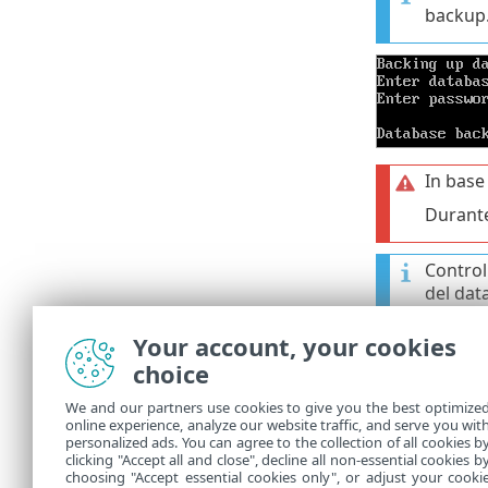
backup
In base
Durante
Control
del dat
(Esegui
Your account, your cookies
Il backup del
choice
/opt/appliance
We and our partners use cookies to give you the best optimize
online experience, analyze our website traffic, and serve you wit
Utilizz
personalized ads. You can agree to the collection of all cookies b
clicking "Accept all and close", decline all non-essential cookies b
choosing "Accept essential cookies only", or adjust your cooki