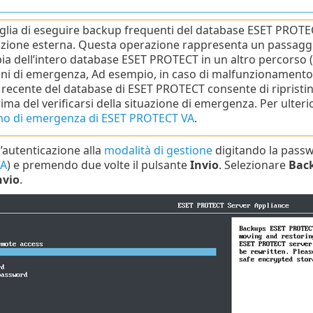
iglia di eseguire backup frequenti del database ESET PROTECT 
azione esterna. Questa operazione rappresenta un passaggi
ia dell’intero database ESET PROTECT in un altro percorso
oni di emergenza, Ad esempio, in caso di malfunzionamento
recente del database di ESET PROTECT consente di ripristina
ima del verificarsi della situazione di emergenza. Per ulter
ino di emergenza di ESET PROTECT VA
.
l’autenticazione alla
modalità di gestione
digitando la passw
VA
) e premendo due volte il pulsante
Invio
. Selezionare
Bac
nvio
.