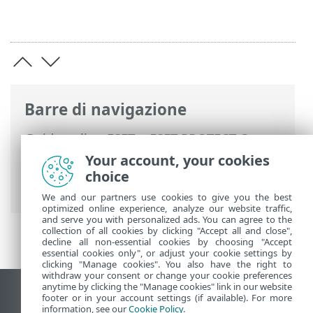
Barre di navigazione
Guida online ESET
>
ESET PROTECT On-
Prem
>
Utilizzo di ESET PROTECT VA
>
Your account, your cookies
ESET PROTECT VA Management Console
>
choice
Cambia password database
We and our partners use cookies to give you the best
optimized online experience, analyze our website traffic,
and serve you with personalized ads. You can agree to the
collection of all cookies by clicking "Accept all and close",
decline all non-essential cookies by choosing "Accept
essential cookies only", or adjust your cookie settings by
clicking "Manage cookies". You also have the right to
withdraw your consent or change your cookie preferences
anytime by clicking the "Manage cookies" link in our website
Visualizza sito desktop
footer or in your account settings (if available). For more
information, see our
Cookie Policy
.