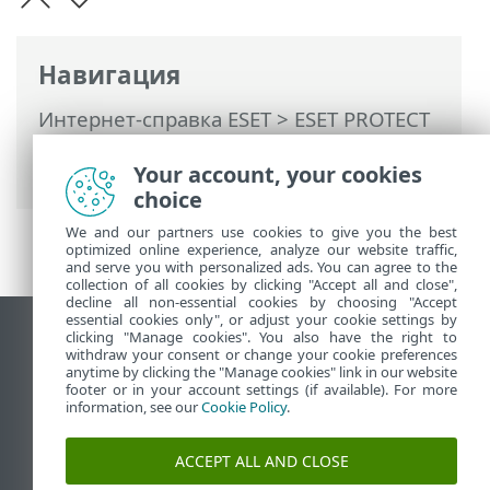
Навигация
Интернет-справка ESET
>
ESET PROTECT
On-Prem
>
Развертывание
Your account, your cookies
виртуального устройства ESET PROTECT
choice
We and our partners use cookies to give you the best
optimized online experience, analyze our website traffic,
and serve you with personalized ads. You can agree to the
collection of all cookies by clicking "Accept all and close",
decline all non-essential cookies by choosing "Accept
essential cookies only", or adjust your cookie settings by
clicking "Manage cookies". You also have the right to
Использовать сайт для ПК
withdraw your consent or change your cookie preferences
End of Life
anytime by clicking the "Manage cookies" link in our website
footer or in your account settings (if available). For more
База знаний ESET
information, see our
Cookie Policy
.
Форум ESET
ESET Status Portal
ACCEPT ALL AND CLOSE
Региональная поддержка