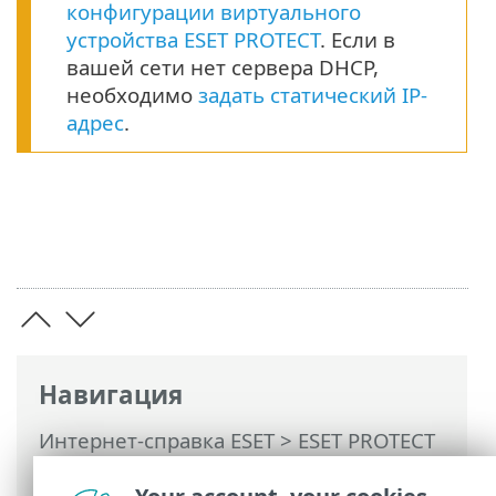
конфигурации виртуального
устройства ESET PROTECT
. Если в
вашей сети нет сервера DHCP,
необходимо
задать статический IP-
адрес
.
Навигация
Интернет-справка ESET
>
ESET PROTECT
On-Prem
>
Спецификации
>
Поддерживаемые гипервизоры