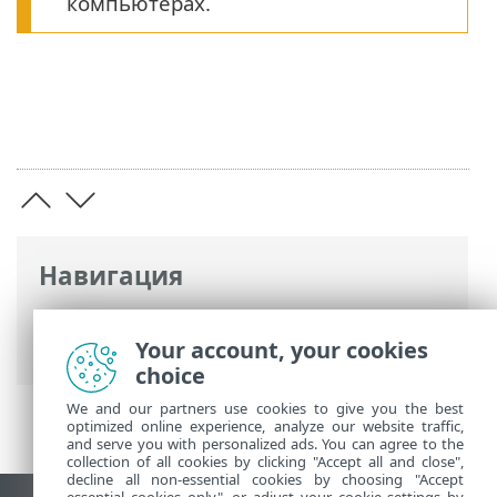
компьютерах.
Навигация
Интернет-справка ESET
>
ESET PROTECT
On-Prem
>
Спецификации
Your account, your cookies
choice
We and our partners use cookies to give you the best
optimized online experience, analyze our website traffic,
and serve you with personalized ads. You can agree to the
collection of all cookies by clicking "Accept all and close",
decline all non-essential cookies by choosing "Accept