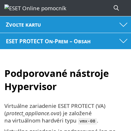
Zvoľte kartu
ESET PROTECT On-Prem – Obsah
Podporované nástroje
Hypervisor
Virtuálne zariadenie ESET PROTECT (VA)
(
protect_appliance.ova
) je založené
na virtuálnom hardvéri typu
.
vmx-08