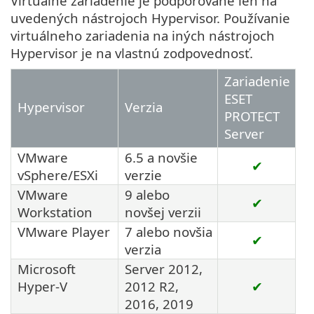
Virtuálne zariadenie je podporované len na
uvedených nástrojoch Hypervisor. Používanie
virtuálneho zariadenia na iných nástrojoch
Hypervisor je na vlastnú zodpovednosť.
Zariadenie
ESET
Hypervisor
Verzia
PROTECT
Server
VMware
6.5 a novšie
✔
vSphere/ESXi
verzie
VMware
9 alebo
✔
Workstation
novšej verzii
VMware Player
7 alebo novšia
✔
verzia
Microsoft
Server 2012,
Hyper-V
2012 R2,
✔
2016, 2019