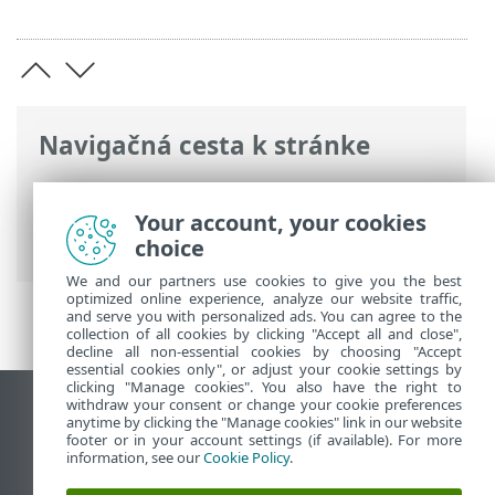
Navigačná cesta k stránke
ESET Online pomocník
>
ESET PROTECT
On-Prem
>
Požiadavky
> Podporované
Your account, your cookies
nástroje Hypervisor
choice
We and our partners use cookies to give you the best
optimized online experience, analyze our website traffic,
and serve you with personalized ads. You can agree to the
collection of all cookies by clicking "Accept all and close",
decline all non-essential cookies by choosing "Accept
essential cookies only", or adjust your cookie settings by
clicking "Manage cookies". You also have the right to
withdraw your consent or change your cookie preferences
Zobraziť stránku ako na počítači
anytime by clicking the "Manage cookies" link in our website
footer or in your account settings (if available). For more
End of Life
information, see our
Cookie Policy
.
Databáza znalostí ESET