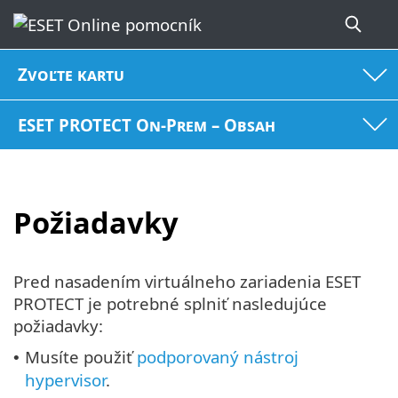
Zvoľte kartu
ESET PROTECT On-Prem – Obsah
Požiadavky
Pred nasadením virtuálneho zariadenia ESET
PROTECT je potrebné splniť nasledujúce
požiadavky:
Musíte použiť
podporovaný nástroj
•
hypervisor
.