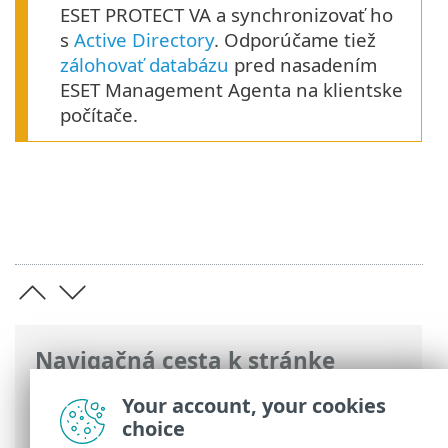
ESET PROTECT VA a synchronizovať ho
s
Active Directory
. Odporúčame tiež
zálohovať databázu
pred nasadením
ESET Management Agenta na klientske
počítače.
Navigačná cesta k stránke
ESET Online pomocník
>
ESET PROTECT
Your account, your cookies
On-Prem
>
Požiadavky
choice