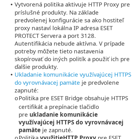
Vytvorená politika aktivuje HTTP Proxy pre
•
príslušné produkty. Na základe
predvolenej konfigurácie sa ako hostiteľ
proxy nastaví lokálna IP adresa ESET
PROTECT Servera a port 3128.
Autentifikácia nebude aktívna. V prípade
potreby môžete tieto nastavenia
skopírovať do iných politík a použiť ich pre
ďalšie produkty.
Ukladanie komunikácie využívajúcej HTTPS
•
do vyrovnávacej pamäte
je predvolene
zapnuté:
Politika pre ESET Bridge obsahuje HTTPS
o
certifikát a prepínacie tlačidlo
pre
ukladanie komunikácie
využívajúcej HTTPS do vyrovnávacej
pamäte
je zapnuté.
Politika
využitieHTTP Proxy
pre ESET
o