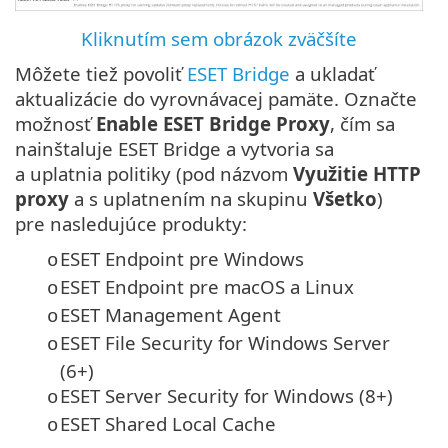
Kliknutím sem obrázok zväčšíte
Môžete tiež povoliť
ESET Bridge
a ukladať
aktualizácie do vyrovnávacej pamäte. Označte
možnosť
Enable ESET Bridge Proxy
, čím sa
nainštaluje ESET Bridge a vytvoria sa
a uplatnia politiky (pod názvom
Využitie HTTP
proxy
a s uplatnením na skupinu
Všetko
)
pre nasledujúce produkty:
ESET Endpoint pre Windows
o
ESET Endpoint pre macOS a Linux
o
ESET Management Agent
o
ESET File Security for Windows Server
o
(6+)
ESET Server Security for Windows (8+)
o
ESET Shared Local Cache
o