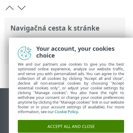
Navigačná cesta k stránke
ESET Online pomocník
>
ESET PROTECT
On-Prem
>
Konfigurácia ESET PROTECT
Your account, your cookies
VA
choice
We and our partners use cookies to give you the best
optimized online experience, analyze our website traffic,
and serve you with personalized ads. You can agree to the
collection of all cookies by clicking "Accept all and close",
decline all non-essential cookies by choosing "Accept
essential cookies only", or adjust your cookie settings by
clicking "Manage cookies". You also have the right to
withdraw your consent or change your cookie preferences
Zobraziť stránku ako na počítači
anytime by clicking the "Manage cookies" link in our website
footer or in your account settings (if available). For more
End of Life
information, see our
Cookie Policy
.
Databáza znalostí ESET
ESET Fórum
ACCEPT ALL AND CLOSE
ESET Status Portal