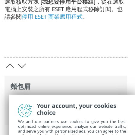
選取核取方塊
[我想要停用平台模組]
，從在選取
電腦上安裝之所有 ESET 應用程式移除訂閱。也
請參閱
停用 ESET 商業應用程式
。
麵包屑
ESET 線上說明
>
ESET PROTECT
>
使用
Your account, your cookies
ESET PROTECT
>
ESET PROTECT 主功能表
>
choice
電腦
> 從管理移除電腦
We and our partners use cookies to give you the best
optimized online experience, analyze our website traffic,
and serve you with personalized ads. You can agree to the