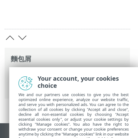
麵包屑
ESET 線上說明
>
ESET PROTECT
>
使用
Your account, your cookies
ESET PROTECT
>
ESET PROTECT 主功能表
>
choice
電腦
> 電腦預覽
We and our partners use cookies to give you the best
optimized online experience, analyze our website traffic,
and serve you with personalized ads. You can agree to the
collection of all cookies by clicking "Accept all and close",
decline all non-essential cookies by choosing "Accept
essential cookies only", or adjust your cookie settings by
clicking "Manage cookies". You also have the right to
withdraw your consent or change your cookie preferences
anytime by clicking the "Manage cookies" link in our website
檢視桌面網站