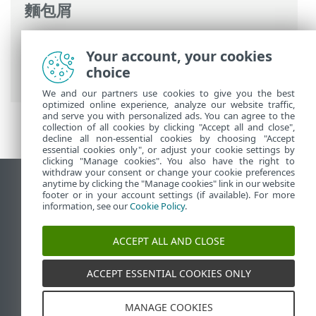
麵包屑
ESET 線上說明
>
ESET PROTECT
>
使用
Your account, your cookies
ESET PROTECT
>
ESET PROTECT 主功能表
>
choice
其他
> 排除
We and our partners use cookies to give you the best
optimized online experience, analyze our website traffic,
and serve you with personalized ads. You can agree to the
collection of all cookies by clicking "Accept all and close",
decline all non-essential cookies by choosing "Accept
essential cookies only", or adjust your cookie settings by
clicking "Manage cookies". You also have the right to
withdraw your consent or change your cookie preferences
anytime by clicking the "Manage cookies" link in our website
檢視桌面網站
footer or in your account settings (if available). For more
End of Life
information, see our
Cookie Policy
.
ESET 知識庫
ACCEPT ALL AND CLOSE
ESET 論壇
ESET Status Portal
ACCEPT ESSENTIAL COOKIES ONLY
地區設定
MANAGE COOKIES