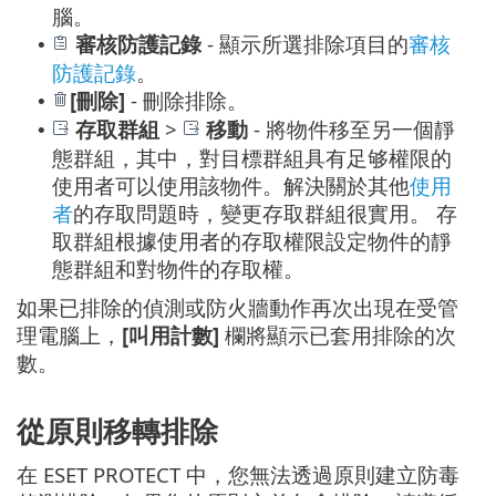
腦。
審核防護記錄
- 顯示所選排除項目的
審核
•
防護記錄
。
[刪除]
- 刪除排除。
•
存取群組
>
移動
- 將物件移至另一個靜
•
態群組，其中，對目標群組具有足够權限的
使用者可以使用該物件。解決關於其他
使用
者
的存取問題時，變更存取群組很實用。 存
取群組根據使用者的存取權限設定物件的靜
態群組和對物件的存取權。
如果已排除的偵測或防火牆動作再次出現在受管
理電腦上，
[叫用計數]
欄將顯示已套用排除的次
數。
從原則移轉排除
在 ESET PROTECT 中，您無法透過原則建立防毒