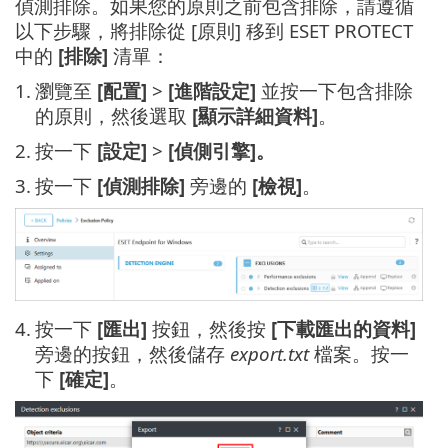
偵測排除。如果您的原則之前包含排除，請遵循
以下步驟，將排除從 [原則] 移到 ESET PROTECT
中的
[排除]
清單：
1.
瀏覽至
[配置]
>
[進階設定]
並按一下包含排除
的原則，然後選取
[顯示詳細資料]
。
2.
按一下
[設定]
>
[偵側引擎]。
3.
按一下
[偵測排除]
旁邊的
[檢視]
。
4.
按一下
[匯出]
按鈕，然後按
[下載匯出的資料]
旁邊的按鈕，然後儲存
export.txt
檔案。按一
下
[確定]
。