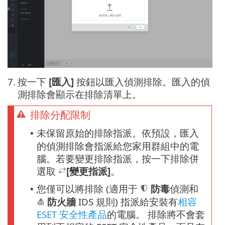
7.
按一下
[匯入]
按鈕以匯入偵測排除。匯入的偵
測排除會顯示在排除清單上。
排除分配限制
未保留原始的排除指派。依預設，匯入
•
的偵測排除會指派給您家用群組中的電
腦。若要變更排除指派，按一下排除併
選取
[變更指派]
。
您僅可以將排除 (適用于
防毒
偵測和
•
防火牆
IDS 規則) 指派給安裝有
相容
ESET 安全性產品
的電腦。 排除將不會套