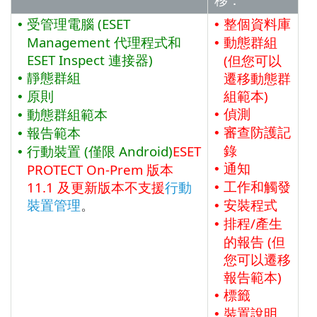
受管理電腦 (ESET
整個資料庫
•
•
Management 代理程式和
動態群組
•
ESET Inspect 連接器)
(但您可以
靜態群組
遷移動態群
•
原則
組範本)
•
偵測
動態群組範本
•
•
審查防護記
報告範本
•
•
錄
行動裝置 (僅限 Android)
ESET
•
通知
PROTECT
On-Prem
版本
•
工作和觸發
11.1
及更新版本不支援
行動
•
裝置管理
。
安裝程式
•
排程/產生
•
的報告 (但
您可以遷移
報告範本)
標籤
•
裝置說明
•