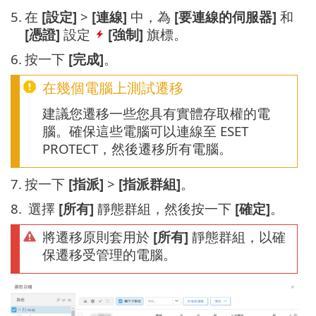
5.
在
[設定]
>
[連線]
中，為
[要連線的伺服器]
和
[憑證]
設定
[強制]
旗標。
6.
按一下
[完成]
。
在幾個電腦上測試遷移
建議您遷移一些您具有實體存取權的電
腦。確保這些電腦可以連線至 ESET
PROTECT，然後遷移所有電腦。
7.
按一下
[指派]
>
[指派群組]
。
8.
選擇
[所有]
靜態群組，然後按一下
[確定]
。
將遷移原則套用於
[所有]
靜態群組，以確
保遷移受管理的電腦。