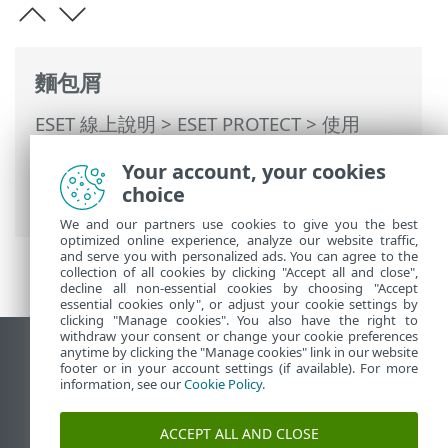
麵包屑
ESET 線上說明
>
ESET PROTECT
>
使用
ESET PROTECT
>
ESET PROTECT 遷移案例
>
Your account, your cookies
從 ESET PROTECT On-prem局部遷移至
choice
ESET PROTECT
We and our partners use cookies to give you the best
optimized online experience, analyze our website traffic,
and serve you with personalized ads. You can agree to the
collection of all cookies by clicking "Accept all and close",
decline all non-essential cookies by choosing "Accept
essential cookies only", or adjust your cookie settings by
clicking "Manage cookies". You also have the right to
withdraw your consent or change your cookie preferences
anytime by clicking the "Manage cookies" link in our website
檢視桌面網站
footer or in your account settings (if available). For more
End of Life
information, see our
Cookie Policy
.
ESET 知識庫
ACCEPT ALL AND CLOSE
ESET 論壇