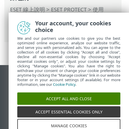
ESET 線上說明
>
ESET PROTECT
>
使用
ESET PROTECT
>
ESET PROTECT 遷移案例
>
Your account, your cookies
遷移到雲端行動裝置管理 (從 ESET
choice
PROTECT On-prem)
We and our partners use cookies to give you the best
optimized online experience, analyze our website traffic,
and serve you with personalized ads. You can agree to the
collection of all cookies by clicking "Accept all and close",
decline all non-essential cookies by choosing "Accept
essential cookies only", or adjust your cookie settings by
clicking "Manage cookies". You also have the right to
withdraw your consent or change your cookie preferences
anytime by clicking the "Manage cookies" link in our website
檢視桌面網站
footer or in your account settings (if available). For more
End of Life
information, see our
Cookie Policy
.
ESET 知識庫
ACCEPT ALL AND CLOSE
ESET 論壇
ESET Status Portal
ACCEPT ESSENTIAL COOKIES ONLY
地區設定
MANAGE COOKIES