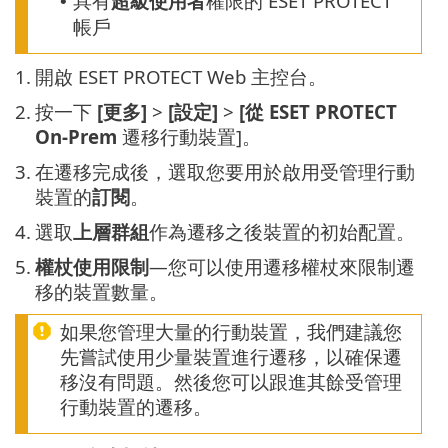
具有
超級使用者
權限的 ESET PROTECT
•
帳戶
1.
開啟 ESET PROTECT Web 主控台。
2.
按一下
[更多]
>
[設定]
>
[從 ESET PROTECT
On-Prem
遷移行動裝置]。
3.
在遷移完成後，選取您要用於啟用受管理行動
裝置的
訂閱
。
4.
選取
上層群組
作為遷移之後裝置的初始配置。
5.
權杖使用限制
—您可以使用遷移權杖來限制遷
移的裝置數量。
如果您管理大量的行動裝置，我們建議您
先嘗試使用少量裝置進行遷移，以確保遷
移沒有問題。然後您可以跟進其餘受管理
行動裝置的遷移。