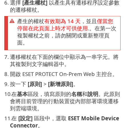
6.
選擇
[產生權杖]
以產生具有遷移程序設定參數
的遷移權杖。
產生的權杖
有效期為 14 天
，並且
僅當您
停留在此頁面上時才可供使用
.。在第一次
複製權杖之前，請勿關閉或重新整理頁
面。
7.
遷移權杖在下面的欄位中顯示為一串字元。將
其複製到文字編輯器中。
8.
開啟 ESET PROTECT On-Prem Web 主控台。
9.
按一下
[原則]
>
[新增原則]
。
10.
在
基本
區段，填寫原則的
名稱
和
說明
。此原則
會將目前管理的行動裝置從內部部署環境遷移
到雲端環境。
11.
在
[設定]
區段中，選取
ESET Mobile Device
Connector
。