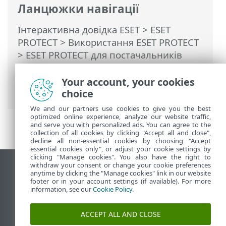
Ланцюжки навігації
Інтерактивна довідка ESET
>
ESET
PROTECT
>
Використання ESET PROTECT
>
ESET PROTECT для постачальників
керованих послуг
>
Процес
розгортання для MSP
> Локальне
Your account, your cookies
розгортання агента
choice
We and our partners use cookies to give you the best
optimized online experience, analyze our website traffic,
and serve you with personalized ads. You can agree to the
collection of all cookies by clicking "Accept all and close",
decline all non-essential cookies by choosing "Accept
essential cookies only", or adjust your cookie settings by
clicking "Manage cookies". You also have the right to
withdraw your consent or change your cookie preferences
Переглянути повну версію
anytime by clicking the "Manage cookies" link in our website
footer or in your account settings (if available). For more
End of Life
information, see our
Cookie Policy
.
База знань ESET
Форум ESET
ACCEPT ALL AND CLOSE
ESET Status Portal