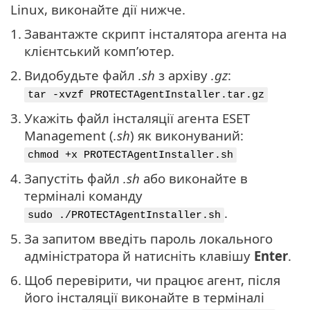
Linux, виконайте дії нижче.
1.
Завантажте скрипт інсталятора агента на
клієнтський комп’ютер.
2.
Видобудьте файл
.sh
з архіву
.gz
:
tar -xvzf PROTECTAgentInstaller.tar.gz
3.
Укажіть файл інсталяції агента ESET
Management (
.sh
) як виконуваний:
chmod +x PROTECTAgentInstaller.sh
4.
Запустіть файл
.sh
або виконайте в
терміналі команду
.
sudo ./PROTECTAgentInstaller.sh
5.
За запитом введіть пароль локального
адміністратора й натисніть клавішу
Enter
.
6.
Щоб перевірити, чи працює агент, після
його інсталяції виконайте в терміналі