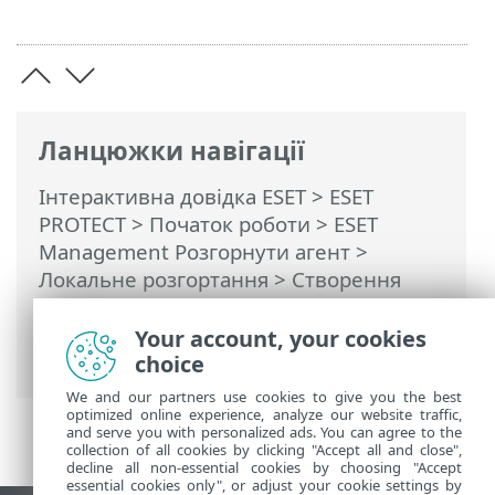
Ланцюжки навігації
Інтерактивна довідка ESET
>
ESET
PROTECT
>
Початок роботи
>
ESET
Management Pозгорнути агент
>
Локальне розгортання
>
Створення
інсталятора сценарію агента -
Linux/macOS
> Розгортання агента в
Your account, your cookies
Linux
choice
We and our partners use cookies to give you the best
optimized online experience, analyze our website traffic,
and serve you with personalized ads. You can agree to the
collection of all cookies by clicking "Accept all and close",
decline all non-essential cookies by choosing "Accept
essential cookies only", or adjust your cookie settings by