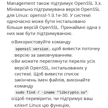
Management також підтримує OpenSSL 3.x.
Мінімально підтримувана версія OpenSSL
для Linux: openssl-1.0.1e-30. У системі
одночасно може бути інстальовано
більше версій OpenSSL. Принаймні одна з
них має бути підтримуваною.
Використовуйте команду
o
, щоб вивести поточну
openssl version
версію за замовчуванням.
Ви можете переглянути перелік усіх
o
версій
OpenSSL
, інстальованих у
системі. Щоб вивести список
закінчень імен файлів, виконайте
команду
sudo find / -iname *libcrypto.so*
Щоб перевірити, чи підтримує ваш
o
клієнт Linux цю функцію,