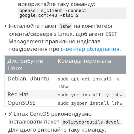
використайте таку команду:
openssl s_client -connect
google.com:443 -tls1_2
Інсталюйте пакет
на комп’ютері
•
lshw
клієнта/сервера з Linux, щоб агент ESET
Management правильно надіслав
повідомлення про
інвентар обладнання
.
Дистрибутив
Команда термінала
Linux
Debian
,
Ubuntu
sudo apt-get install -y
lshw
Red Hat
sudo yum install -y lshw
OpenSUSE
sudo zypper install lshw
У Linux CentOS рекомендуємо
•
інсталювати пакет
.
policycoreutils-devel
Для цього виконайте таку команду: