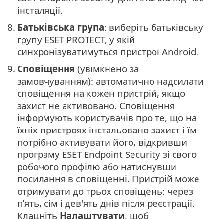
інсталяції.
8.
Батьківська група
: виберіть батьківську
групу ESET PROTECT, у якій
синхронізуватимуться пристрої Android.
9.
Сповіщення
(увімкнено за
замовчуванням): автоматично надсилати
сповіщення на кожен пристрій, якщо
захист не активовано. Сповіщення
інформують користувачів про те, що на
їхніх пристроях інстальовано захист і їм
потрібно активувати його, відкривши
програму ESET Endpoint Security зі свого
робочого профілю або натиснувши
посилання в сповіщенні. Пристрій може
отримувати до трьох сповіщень: через
п’ять, сім і дев'ять днів після реєстрації.
Клацніть
Налаштувати
, щоб