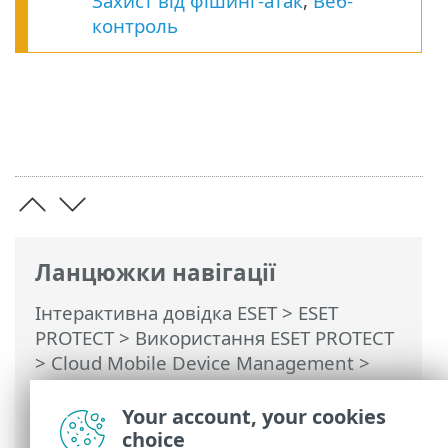
Захист від фішинг-атак
,
Веб-
контроль
Ланцюжки навігації
Інтерактивна довідка ESET
>
ESET
PROTECT
>
Використання ESET PROTECT
>
Cloud Mobile Device Management
>
Реєстрація — Додати мобільні пристрої
> Синхронізація з VMware Workspace
Your account, your cookies
ONE (Android)
choice