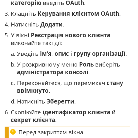
категорію
введіть
OAuth
.
3.
Клацніть
Керування клієнтом OAuth
.
4.
Натисніть
Додати
.
5.
У вікні
Реєстрація нового клієнта
виконайте такі дії:
a.
Уведіть
ім’я
,
опис
і
групу організації
.
b.
У розкривному меню
Роль
виберіть
адміністратора консолі
.
c.
Переконайтеся, що перемикач
стану
ввімкнуто
.
d.
Натисніть
Зберегти
.
6.
Скопіюйте
ідентифікатор клієнта
й
секрет клієнта
.
Перед закриттям вікна