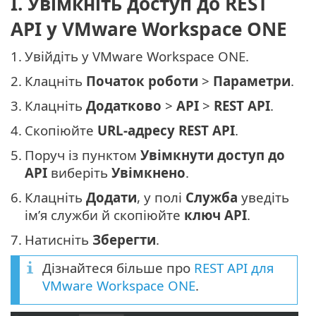
I. Увімкніть доступ до REST
API у VMware Workspace ONE
1.
Увійдіть у VMware Workspace ONE.
2.
Клацніть
Початок роботи
>
Параметри
.
3.
Клацніть
Додатково
>
API
>
REST API
.
4.
Скопіюйте
URL-адресу REST API
.
5.
Поруч із пунктом
Увімкнути доступ до
API
виберіть
Увімкнено
.
6.
Клацніть
Додати
, у полі
Служба
уведіть
ім’я служби й скопіюйте
ключ API
.
7.
Натисніть
Зберегти
.
Дізнайтеся більше про
REST API для
VMware Workspace ONE
.