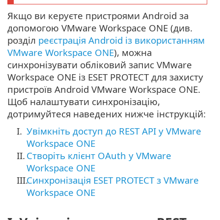
Якщо ви керуєте пристроями Android за
допомогою VMware Workspace ONE (див.
розділ
реєстрація Android із використанням
VMware Workspace ONE
), можна
синхронізувати обліковий запис VMware
Workspace ONE із ESET PROTECT для захисту
пристроїв Android VMware Workspace ONE.
Щоб налаштувати синхронізацію,
дотримуйтеся наведених нижче інструкцій:
I.
Увімкніть доступ до REST API у VMware
Workspace ONE
II.
Створіть клієнт OAuth у VMware
Workspace ONE
III.
Синхронізація ESET PROTECT з VMware
Workspace ONE