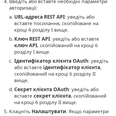
4.
Введіть або вставте необхідні параметри
авторизації:
a.
URL-адреса REST API
: уведіть або
вставте посилання, скопійоване на
кроці 4 розділу I вище.
b.
Ключ REST API
: уведіть або вставте
ключ API
, скопійований на кроці 6
розділу I вище.
c.
Ідентифікатор клієнта OAuth
: уведіть
або вставте
ідентифікатор клієнта
,
скопійований на кроці 6 розділу II
вище.
d.
Секрет клієнта OAuth
: уведіть або
вставте
секрет клієнта
, скопійований
на кроці 6 розділу II вище.
5.
Клацніть
Налаштувати
. Якщо параметри