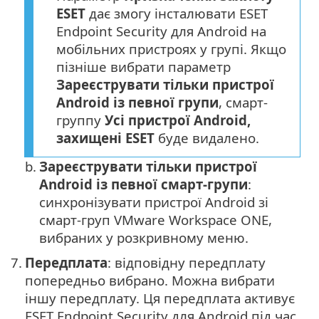
ESET
дає змогу інсталювати ESET
Endpoint Security для Android на
мобільних пристроях у групі. Якщо
пізніше вибрати параметр
Зареєструвати тільки пристрої
Android із певної групи
, смарт-
группу
Усі пристрої Android,
захищені ESET
буде видалено.
b.
Зареєструвати тільки пристрої
Android із певної смарт-групи
:
синхронізувати пристрої Android зі
смарт-груп VMware Workspace ONE,
вибраних у розкривному меню.
7.
Передплата
: відповідну передплату
попередньо вибрано. Можна вибрати
іншу передплату. Ця передплата активує
ESET Endpoint Security для Android під час