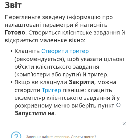
Звіт
Перегляньте зведену інформацію про
налаштовані параметри й натисніть
Готово
. Створиться клієнтське завдання й
відкриється маленьке вікно:
Клацніть
Створити тригер
•
(рекомендується), щоб указати цільові
об’єкти клієнтського завдання
(комп’ютери або групи) й тригер.
Якщо ви клацнули
Закрити
, можна
•
створити
Тригер
пізніше: клацніть
екземпляр клієнтського завдання й у
розкривному меню виберіть пункт
Запустити на
.