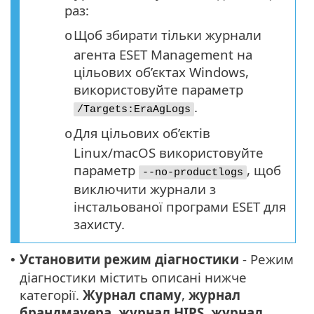
раз:
Щоб збирати тільки журнали
o
агента ESET Management на
цільових об’єктах Windows,
використовуйте параметр
.
/Targets:EraAgLogs
Для цільових об’єктів
o
Linux/macOS використовуйте
параметр
, щоб
--no-productlogs
виключити журнали з
інстальованої програми ESET для
захисту.
Установити режим діагностики
- Режим
•
діагностики містить описані нижче
категорії.
Журнал спаму
,
журнал
брандмауера
,
журнал HIPS
,
журнал