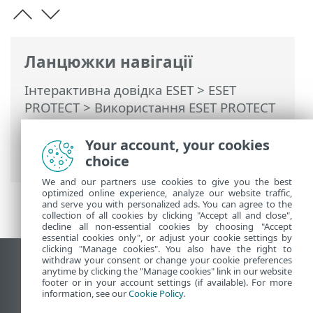
Ланцюжки навігації
Інтерактивна довідка ESET
>
ESET
PROTECT
>
Використання ESET PROTECT
>
ESET PROTECT Головне меню
>
Завдання
>
Завдання клієнта
>
Your account, your cookies
Діагностичні дані
choice
We and our partners use cookies to give you the best
optimized online experience, analyze our website traffic,
and serve you with personalized ads. You can agree to the
collection of all cookies by clicking "Accept all and close",
decline all non-essential cookies by choosing "Accept
essential cookies only", or adjust your cookie settings by
clicking "Manage cookies". You also have the right to
withdraw your consent or change your cookie preferences
Переглянути повну версію
anytime by clicking the "Manage cookies" link in our website
footer or in your account settings (if available). For more
End of Life
information, see our
Cookie Policy
.
База знань ESET