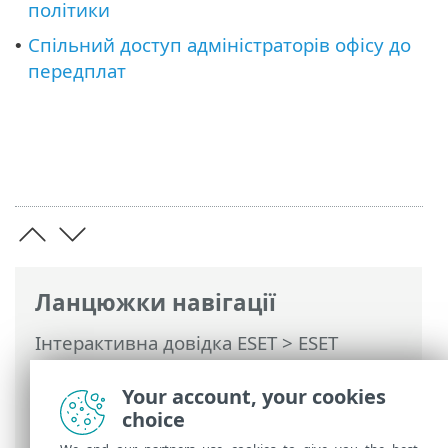
політики
Спільний доступ адміністраторів офісу до
•
передплат
Ланцюжки навігації
Інтерактивна довідка ESET
>
ESET
PROTECT
>
Використання ESET PROTECT
>
ESET PROTECT Головне меню
>
Your account, your cookies
Докладніше
> Права доступу
choice