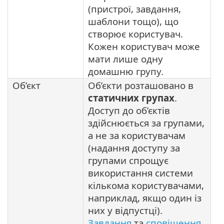
(пристрої, завдання,
шаблони тощо), що
створює користувач.
Кожен користувач може
мати лише одну
домашню групу.
Об’єкт
Об’єкти розташовано в
статичних групах
.
Доступ до об’єктів
здійснюється за групами,
а не за користувачам
(надання доступу за
групами спрощує
використання системи
кількома користувачами,
наприклад, якщо один із
них у відпустці).
Завдання
та
сповіщення