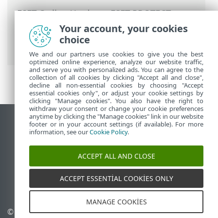
ESET Online Yardım
>
ESET PROTECT
>
ESET PROTECT Ürününü Kullanma
>
ESET
Your account, your cookies
PROTECT Ana Menü
>
Algılamalar
> Fidye
choice
Yazılımı Koruması
We and our partners use cookies to give you the best
optimized online experience, analyze our website traffic,
and serve you with personalized ads. You can agree to the
collection of all cookies by clicking "Accept all and close",
decline all non-essential cookies by choosing "Accept
essential cookies only", or adjust your cookie settings by
clicking "Manage cookies". You also have the right to
withdraw your consent or change your cookie preferences
anytime by clicking the "Manage cookies" link in our website
Masaüstü sitesini görüntüle
footer or in your account settings (if available). For more
information, see our
Cookie Policy
.
End of Life
ESET Bilgi Bankası
ACCEPT ALL AND CLOSE
ESET Forumu
ESET Status Portal
ACCEPT ESSENTIAL COOKIES ONLY
Bölgesel destek
MANAGE COOKIES
© 1992 - 2026 ESET, spol. s
Çerezleri yönet